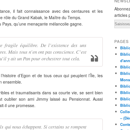
NEWSL
Abonnez
stance, il fait connaissance avec des centaures et les
articles 
le rôle du Grand Kabak, le Maître du Temps.
Email
n du Pays, qu’une menaçante mélancolie gagne.
PAGES
 fragile équilibre. De l’existence des uns
Bibli
res. Mais tous n’en ont pas conscience. C’est
Bibli
’il y ait un Pan pour orchestrer tout cela.
d'an
Bibli
Bibli
l’histoire d’Egon et de tous ceux qui peuplent l’Île, les
Monst
 un ensemble.
Bibli
ibles et traumatisants dans sa courte vie, se sent bien
Bibli
ut oublier son ami Jimmy laissé au Pensionnat. Aussi
Bibli
ait-il une promesse.
Bibli
Colle
– (Dè
Conte
fils qui nous échappent. Si certains se rompent