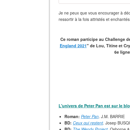
Je ne peux que vous encourager à déco
ressortir à la fois attristés et enchantés
Ce roman participe au Challenge d
England 2021
" de Lou, Titine et Cr
6e ligne
L'univers de Peter Pan est sur le blo
Roman:
Peter Pan
. J.M. BARRIE
BD:
Ceux qui restent
. Josep BUSQ
BD:
The Wendy Project.
Osborne &