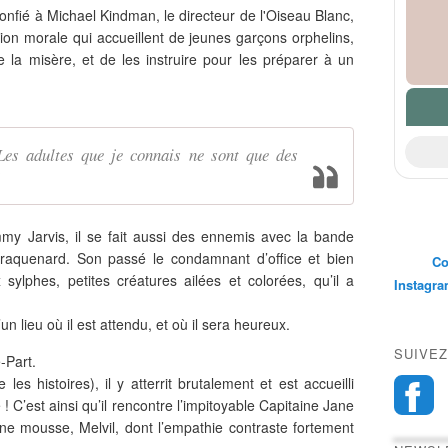
nfié à Michael Kindman, le directeur de l'Oiseau Blanc,
on morale qui accueillent de jeunes garçons orphelins,
e la misère, et de les instruire pour les préparer à un
Les adultes que je connais ne sont que des
!
mmy Jarvis, il se fait aussi des ennemis avec la bande
raquenard. Son passé le condamnant d’office et bien
Co
 sylphes, petites créatures ailées et colorées, qu’il a
Instagr
’un lieu où il est attendu, et où il sera heureux.
SUIVEZ
-Part.
les histoires), il y atterrit brutalement et est accueilli
! C’est ainsi qu’il rencontre l’impitoyable Capitaine Jane
ne mousse, Melvil, dont l’empathie contraste fortement