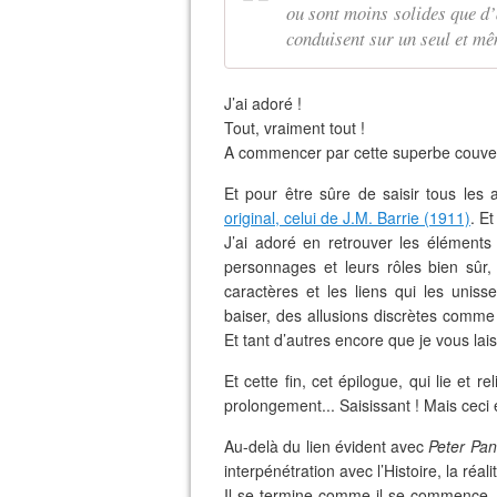
ou sont moins solides que d’
conduisent sur un seul et m
J’ai adoré !
Tout, vraiment tout !
A commencer par cette superbe couvertu
Et pour être sûre de saisir tous les 
original, celui de J.M. Barrie (1911)
. Et
J’ai adoré en retrouver les éléments e
personnages et leurs rôles bien sûr
caractères et les liens qui les uniss
baiser, des allusions discrètes comme 
Et tant d’autres encore que je vous lais
Et cette fin, cet épilogue, qui lie et re
prolongement... Saisissant ! Mais ceci e
Au-delà du lien évident avec
Peter Pan
interpénétration avec l’Histoire, la réali
Il se termine comme il se commence, d