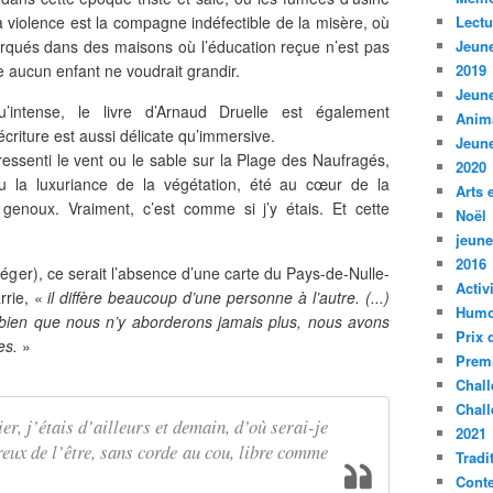
a violence est la compagne indéfectible de la misère, où
Lect
arqués dans des maisons où l’éducation reçue n’est pas
Jeune
 aucun enfant ne voudrait grandir.
2019
Jeune
u’intense, le livre d’Arnaud Druelle est également
Anim
criture est aussi délicate qu’immersive.
Jeune
i ressenti le vent ou le sable sur la Plage des Naufragés,
2020
vu la luxuriance de la végétation, été au cœur de la
Arts 
enoux. Vraiment, c’est comme si j’y étais. Et cette
Noël
jeune
2016
léger), ce serait l’absence d’une carte du Pays-de-Nulle-
Activ
rrie, «
il diffère beaucoup d’une personne à l’autre. (...)
Humo
bien que nous n’y aborderons jamais plus, nous avons
Prix 
es.
»
Premi
Chall
Chall
ier, j’étais d’ailleurs et demain, d’où serai-je
2021
reux de l’être, sans corde au cou, libre comme
Tradi
Conte