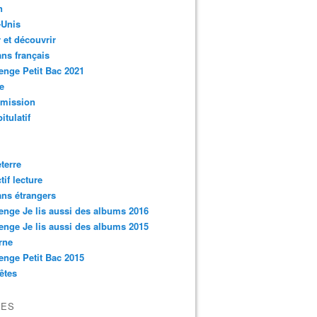
n
-Unis
 et découvrir
ns français
enge Petit Bac 2021
e
smission
itulatif
terre
tif lecture
ns étrangers
enge Je lis aussi des albums 2016
enge Je lis aussi des albums 2015
rne
enge Petit Bac 2015
êtes
VES