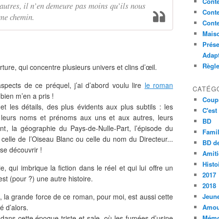
Conte
autres, il n’en demeure pas moins qu’ils nous
Conte
ême chemin.
Conte
Maiso
Prése
Adap
Règl
re, qui concentre plusieurs univers et clins d’œil.
aspects de ce préquel, j’ai d’abord voulu lire
le roman
CATÉG
 bien m’en a pris !
Coup
t les détails, des plus évidents aux plus subtils : les
C'est
, leurs noms et prénoms aux uns et aux autres, leurs
BD
ent, la géographie du Pays-de-Nulle-Part, l’épisode du
Famil
celle de l’Oiseau Blanc ou celle du nom du Directeur...
BD de
se découvrir !
Amiti
Histo
lie, qui imbrique la fiction dans le réel et qui lui offre un
2017
st (pour ?) une autre histoire.
2018
, la grande force de ce roman, pour moi, est aussi cette
Jeune
té d’alors.
Amou
ans cette époque triste et sale, où les fumées d’usine
Mémo