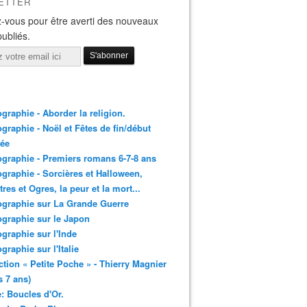
ETTER
-vous pour être averti des nouveaux
publiés.
ographie - Aborder la religion.
ographie - Noël et Fêtes de fin/début
née
ographie - Premiers romans 6-7-8 ans
ographie - Sorcières et Halloween,
res et Ogres, la peur et la mort...
ographie sur La Grande Guerre
ographie sur le Japon
ographie sur l'Inde
ographie sur l'Italie
ction « Petite Poche » - Thierry Magnier
s 7 ans)
: Boucles d'Or.