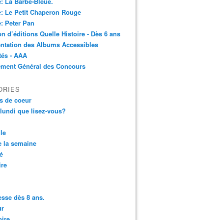
: La Barbe-Bleue.
: Le Petit Chaperon Rouge
: Peter Pan
n d’éditions Quelle Histoire - Dès 6 ans
ntation des Albums Accessibles
tés - AAA
ement Général des Concours
ORIES
s de coeur
 lundi que lisez-vous?
le
 la semaine
é
ire
sse dès 8 ans.
r
ire