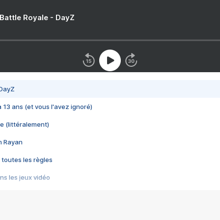
 Battle Royale - DayZ
 DayZ
 a 13 ans (et vous l'avez ignoré)
e (littéralement)
im Rayan
 toutes les règles
s les jeux vidéo
us choquant de Rockstar ? - Le scandale BULLY
e plus moche de Steam