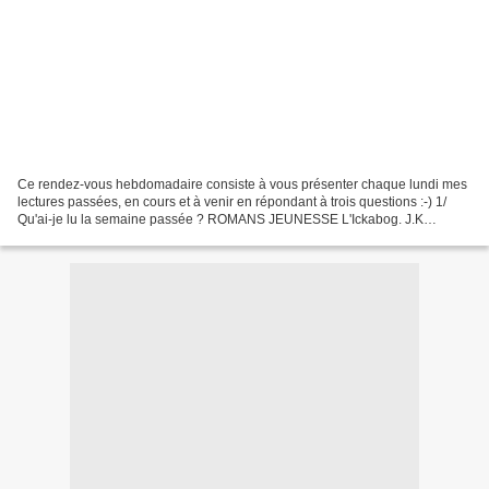
Ce rendez-vous hebdomadaire consiste à vous présenter chaque lundi mes
lectures passées, en cours et à venir en répondant à trois questions :-) 1/
Qu'ai-je lu la semaine passée ? ROMANS JEUNESSE L'Ickabog. J.K
ROWLING. Éditions Gallimard Jeunesse, décembre...