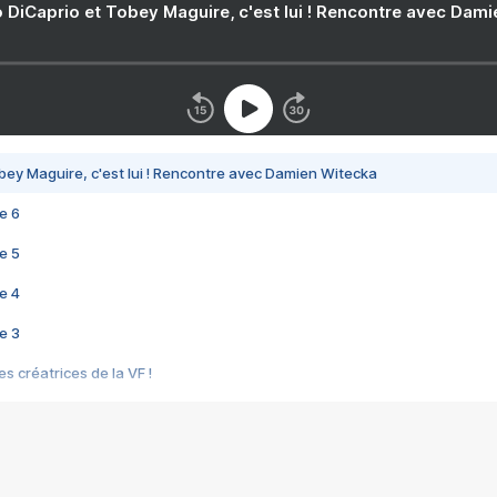
 DiCaprio et Tobey Maguire, c'est lui ! Rencontre avec Dam
bey Maguire, c'est lui ! Rencontre avec Damien Witecka
e 6
e 5
e 4
e 3
s créatrices de la VF !
e 2
e 1
e Mektoub My Love arrive enfin ! Rencontre avec Shaïn Boumedine et Sal