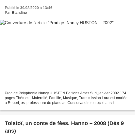
Publié le 30/08/2020 à 13:46
Par
Blandine
Prodige Polyphonie Nancy HUSTON Editions Actes Sud, janvier 2002 174
pages Thèmes : Maternité, Famille, Musique, Transmission Lara est mariée
à Robert, est professeure de piano au Conservatoire et reçoit aussi
quelques élèves chez elle. Chez eux, habite...
Tolstoï, un conte de fées. Hanno – 2008 (Dès 9
ans)