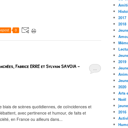
Amiti
Histo
2017
2018
Jeune
epost
0
Amou
Mémo
Lect
Jeune
2019
tranchées, Fabrice ERRE et Sylvain SAVOIA –
Jeune
…
Anim
Jeune
2020
Arts 
Noël
jeune
le biais de scènes quotidiennes, de coïncidences et
2016
 débattent, avec pertinence et humour, de faits et
Activ
été, en France ou ailleurs dans...
Humo