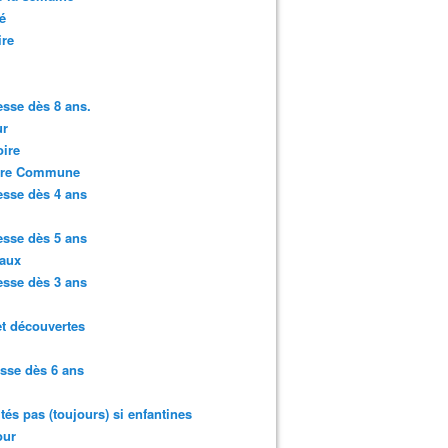
é
ire
sse dès 8 ans.
r
ire
ure Commune
sse dès 4 ans
sse dès 5 ans
aux
sse dès 3 ans
et découvertes
sse dès 6 ans
ités pas (toujours) si enfantines
ur