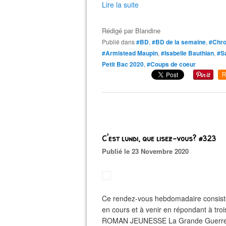
Lire la suite
Rédigé par
Blandine
Publié dans
#BD
,
#BD de la semaine
,
#Chro
#Armistead Maupin
,
#Isabelle Bauthian
,
#S
Petit Bac 2020
,
#Coups de coeur
R
C'est lundi, que lisez-vous? #323
Publié le 23 Novembre 2020
Ce rendez-vous hebdomadaire consiste
en cours et à venir en répondant à troi
ROMAN JEUNESSE La Grande Guerre. Hi