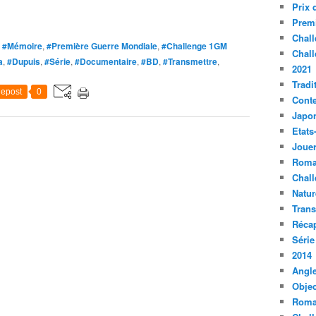
Prix 
Premi
Chall
,
#Mémoire
,
#Première Guerre Mondiale
,
#Challenge 1GM
Chall
a
,
#Dupuis
,
#Série
,
#Documentaire
,
#BD
,
#Transmettre
,
2021
Tradi
epost
0
Conte
Japo
Etats
Jouer
Roma
Chall
Natur
Tran
Récap
Série
2014
Angle
Objec
Roma