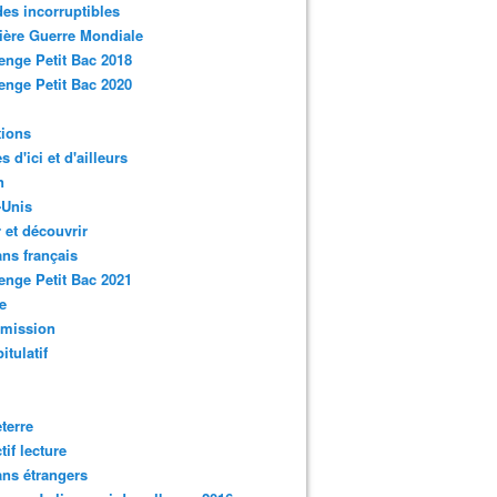
des incorruptibles
ère Guerre Mondiale
enge Petit Bac 2018
enge Petit Bac 2020
tions
s d'ici et d'ailleurs
n
-Unis
 et découvrir
ns français
enge Petit Bac 2021
e
smission
itulatif
terre
tif lecture
ns étrangers