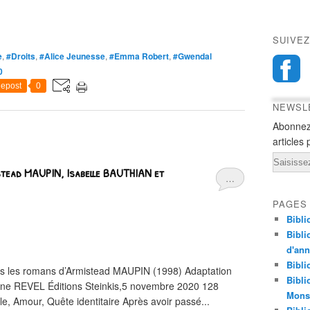
SUIVEZ
e
,
#Droits
,
#Alice Jeunesse
,
#Emma Robert
,
#Gwendal
0
epost
0
NEWSL
Abonnez
articles 
Email
stead MAUPIN, Isabelle BAUTHIAN et
…
PAGES
Bibli
Bibli
d'an
Bibli
ès les romans d’Armistead MAUPIN (1998) Adaptation
Bibli
ine REVEL Éditions Steinkis,5 novembre 2020 128
Monst
, Amour, Quête identitaire Après avoir passé...