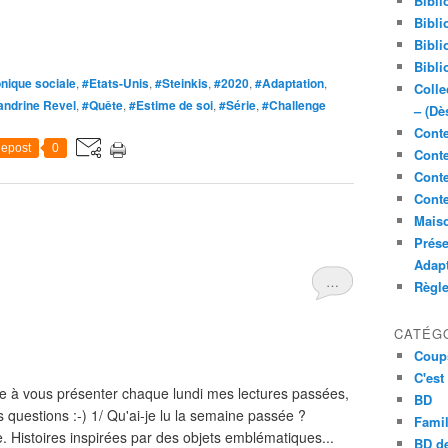
Bibli
Bibli
Bibli
Bibli
nique sociale
,
#Etats-Unis
,
#Steinkis
,
#2020
,
#Adaptation
,
Colle
andrine Revel
,
#Quête
,
#Estime de soi
,
#Série
,
#Challenge
– (Dè
Conte
epost
0
Conte
Conte
Conte
Maiso
Prése
Adap
…
Règl
CATÉG
Coup
C'est
 à vous présenter chaque lundi mes lectures passées,
BD
s questions :-) 1/ Qu'ai-je lu la semaine passée ?
Famil
stoires inspirées par des objets emblématiques...
BD de