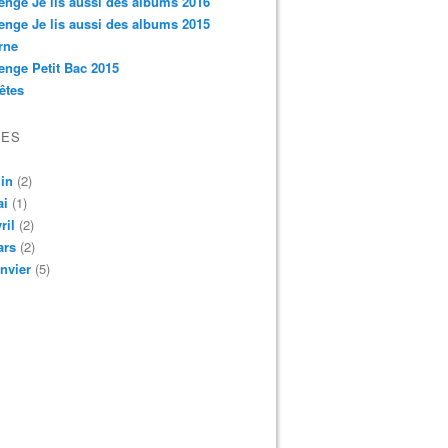
enge Je lis aussi des albums 2016
enge Je lis aussi des albums 2015
rne
enge Petit Bac 2015
êtes
VES
in
(2)
ai
(1)
ril
(2)
ars
(2)
nvier
(5)