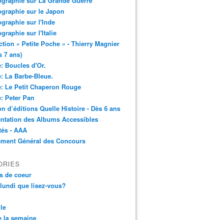
ographie sur La Grande Guerre
ographie sur le Japon
ographie sur l'Inde
ographie sur l'Italie
ction « Petite Poche » - Thierry Magnier
s 7 ans)
: Boucles d'Or.
: La Barbe-Bleue.
: Le Petit Chaperon Rouge
: Peter Pan
n d’éditions Quelle Histoire - Dès 6 ans
ntation des Albums Accessibles
tés - AAA
ement Général des Concours
ORIES
s de coeur
 lundi que lisez-vous?
le
 la semaine