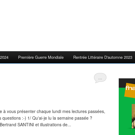
2024
Première Guerre Mondiale
Rentrée Littéraire D'automne 2023
…
 à vous présenter chaque lundi mes lectures passées,
s questions :-) 1/ Qu'ai-je lu la semaine passée ?
ertrand SANTINI et illustrations de...