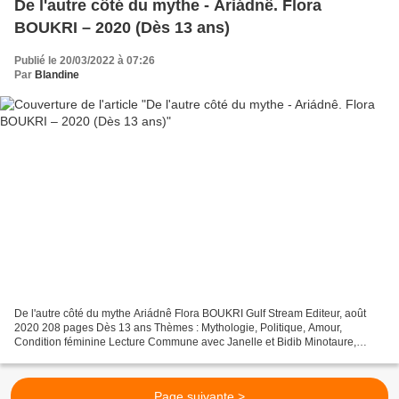
De l'autre côté du mythe - Ariádnê. Flora
BOUKRI – 2020 (Dès 13 ans)
Publié le 20/03/2022 à 07:26
Par
Blandine
De l'autre côté du mythe Ariádnê Flora BOUKRI Gulf Stream Editeur, août
2020 208 pages Dès 13 ans Thèmes : Mythologie, Politique, Amour,
Condition féminine Lecture Commune avec Janelle et Bidib Minotaure,
Crète, Labyrinthe, Thésée, fil d’Ariane... Ces...
Page suivante >