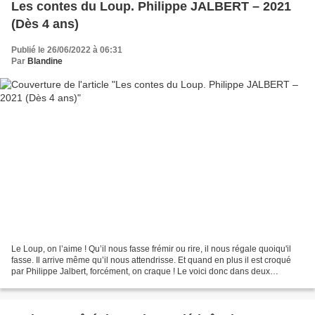
Les contes du Loup. Philippe JALBERT – 2021
(Dès 4 ans)
Publié le 26/06/2022 à 06:31
Par
Blandine
Le Loup, on l’aime ! Qu’il nous fasse frémir ou rire, il nous régale quoiqu'il
fasse. Il arrive même qu’il nous attendrisse. Et quand en plus il est croqué
par Philippe Jalbert, forcément, on craque ! Le voici donc dans deux
nouvelles (més)aventures !! Les...