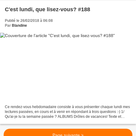
C'est lundi, que lisez-vous? #188
Publié le 26/02/2018 à 06:08
Par
Blandine
Ce rendez-vous hebdomadaire consiste à vous présenter chaque lundi mes
lectures passées, en cours et à venir en répondant à trois questions :-) 1/
Qu'ai-je lu la semaine passée ? ALBUMS Drôles de vacances! Texte et
illustrations de Gilad SOFFER. Editions...
Page suivante >