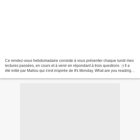
Ce rendez-vous hebdomadaire consiste à vous présenter chaque lundi mes
lectures passées, en cours et à venir en répondant à trois questions :-) Il a
été initié par Mallou qui s'est inspirée de It's Monday, What are you reading?
par One Person's Journey...