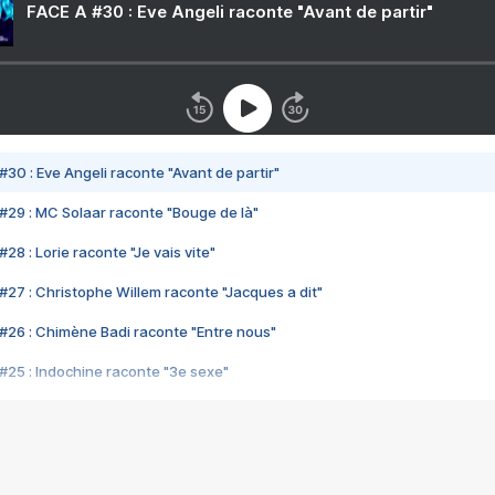
FACE A #30 : Eve Angeli raconte "Avant de partir"
#30 : Eve Angeli raconte "Avant de partir"
#29 : MC Solaar raconte "Bouge de là"
28 : Lorie raconte "Je vais vite"
#27 : Christophe Willem raconte "Jacques a dit"
#26 : Chimène Badi raconte "Entre nous"
#25 : Indochine raconte "3e sexe"
#24 : Zaho raconte "C'est chelou"
#23 : Patrick Bruel raconte "Au café des délices"
#22 : Kyo raconte "Le chemin"