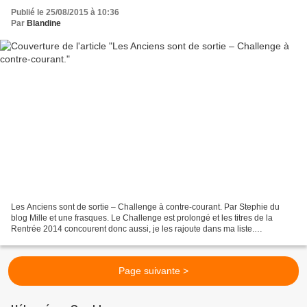
Publié le 25/08/2015 à 10:36
Par
Blandine
Les Anciens sont de sortie – Challenge à contre-courant. Par Stephie du
blog Mille et une frasques. Le Challenge est prolongé et les titres de la
Rentrée 2014 concourent donc aussi, je les rajoute dans ma liste.
Généralement, je ne lis pas les sorties...
Page suivante >