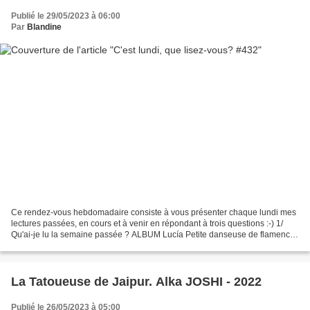
Publié le 29/05/2023 à 06:00
Par
Blandine
Ce rendez-vous hebdomadaire consiste à vous présenter chaque lundi mes
lectures passées, en cours et à venir en répondant à trois questions :-) 1/
Qu'ai-je lu la semaine passée ? ALBUM Lucía Petite danseuse de flamenco.
Justine BRAX, Johana DIERICKX-BRAX....
La Tatoueuse de Jaipur. Alka JOSHI - 2022
Publié le 26/05/2023 à 05:00