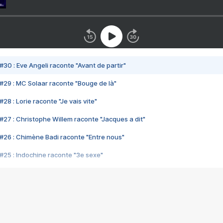
#30 : Eve Angeli raconte "Avant de partir"
#29 : MC Solaar raconte "Bouge de là"
28 : Lorie raconte "Je vais vite"
#27 : Christophe Willem raconte "Jacques a dit"
#26 : Chimène Badi raconte "Entre nous"
#25 : Indochine raconte "3e sexe"
#24 : Zaho raconte "C'est chelou"
#23 : Patrick Bruel raconte "Au café des délices"
#22 : Kyo raconte "Le chemin"