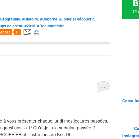
Géographie
,
#Histoire
,
#Usborne
,
#Jouer et découvrir
,
ups de coeur
,
#2016
,
#Documentaire
epost
0
…
Consultez
 à vous présenter chaque lundi mes lectures passées,
s questions :-) 1/ Qu'ai-je lu la semaine passée ?
Co
OFFIER et illustrations de Kris DI...
Instagr