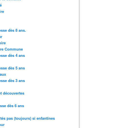
é
ire
sse dès 8 ans.
r
ire
ure Commune
sse dès 4 ans
sse dès 5 ans
aux
sse dès 3 ans
et découvertes
sse dès 6 ans
ités pas (toujours) si enfantines
ur