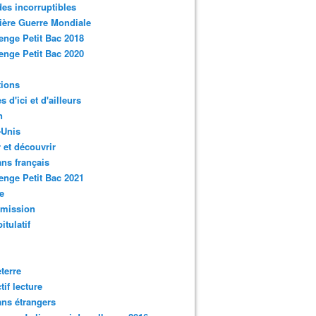
des incorruptibles
ère Guerre Mondiale
enge Petit Bac 2018
enge Petit Bac 2020
tions
s d'ici et d'ailleurs
n
-Unis
 et découvrir
ns français
enge Petit Bac 2021
e
smission
itulatif
terre
tif lecture
ns étrangers