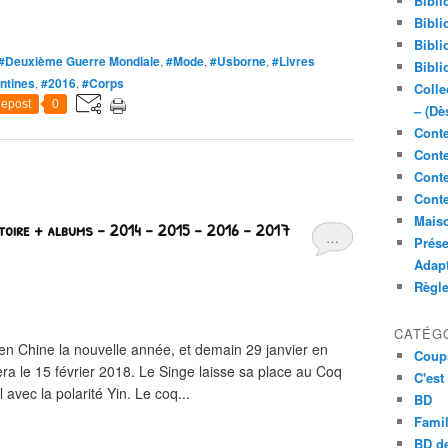
Bibli
Bibli
Bibli
#Deuxième Guerre Mondiale
,
#Mode
,
#Usborne
,
#Livres
Bibli
antines
,
#2016
,
#Corps
Colle
epost
0
– (Dè
Conte
Conte
Conte
Conte
Maiso
stoire + albums - 2014 - 2015 - 2016 - 2017
…
Prése
Adap
Règl
CATÉG
en Chine la nouvelle année, et demain 29 janvier en
Coup
ra le 15 février 2018. Le Singe laisse sa place au Coq
C'est
avec la polarité Yin. Le coq...
BD
Famil
BD de