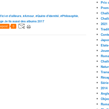
Prix 
Premi
Chall
ici et d'ailleurs
,
#Amour
,
#Quête d'identité
,
#Philosophie
,
Chall
ge Je lis aussi des albums 2017
2021
epost
0
Tradi
Conte
Japo
Etats
Jouer
Roma
Chall
Natur
Tran
Récap
Série
2014
Angle
Objec
Roma