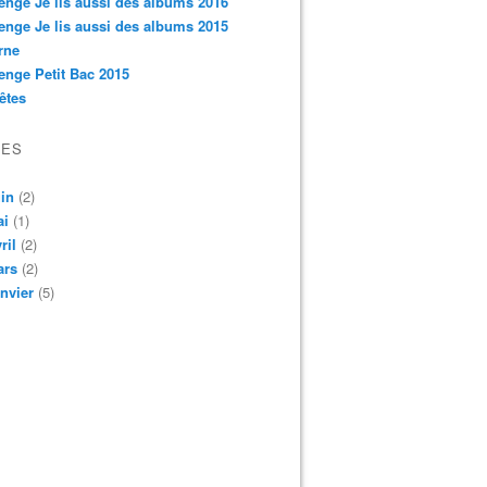
enge Je lis aussi des albums 2016
enge Je lis aussi des albums 2015
rne
enge Petit Bac 2015
êtes
VES
in
(2)
ai
(1)
ril
(2)
ars
(2)
nvier
(5)