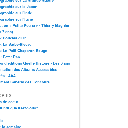
ographie sur La Grande Guerre
ographie sur le Japon
ographie sur l'Inde
ographie sur l'Italie
ction « Petite Poche » - Thierry Magnier
s 7 ans)
: Boucles d'Or.
: La Barbe-Bleue.
: Le Petit Chaperon Rouge
: Peter Pan
n d’éditions Quelle Histoire - Dès 6 ans
ntation des Albums Accessibles
tés - AAA
ement Général des Concours
ORIES
s de coeur
 lundi que lisez-vous?
le
 la semaine