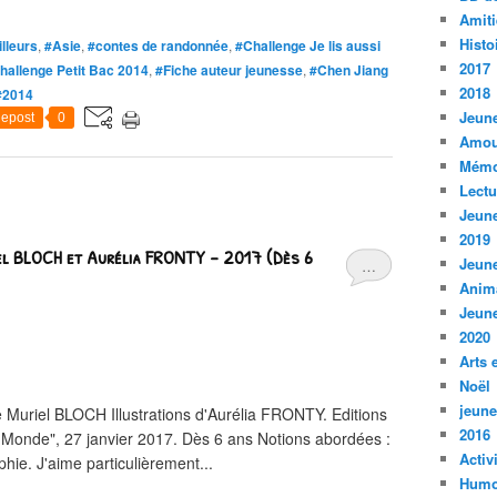
Amiti
Histo
illeurs
,
#Asie
,
#contes de randonnée
,
#Challenge Je lis aussi
2017
hallenge Petit Bac 2014
,
#Fiche auteur jeunesse
,
#Chen Jiang
2018
#2014
Jeune
epost
0
Amou
Mémo
Lect
Jeune
2019
iel BLOCH et Aurélia FRONTY – 2017 (Dès 6
Jeune
…
Anim
Jeune
2020
Arts 
Noël
jeune
 Muriel BLOCH Illustrations d'Aurélia FRONTY. Editions
2016
u Monde", 27 janvier 2017. Dès 6 ans Notions abordées :
Activ
phie. J'aime particulièrement...
Humo