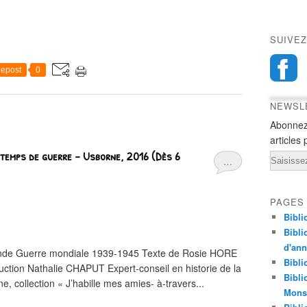
SUIVEZ
epost
0
NEWSL
Abonnez
articles 
 temps de guerre – Usborne, 2016 (Dès 6
Email
…
PAGES
Bibli
Bibli
d'an
nde Guerre mondiale 1939-1945 Texte de Rosie HORE
Bibli
uction Nathalie CHAPUT Expert-conseil en historie de la
Bibli
 collection « J’habille mes amies- à-travers...
Monst