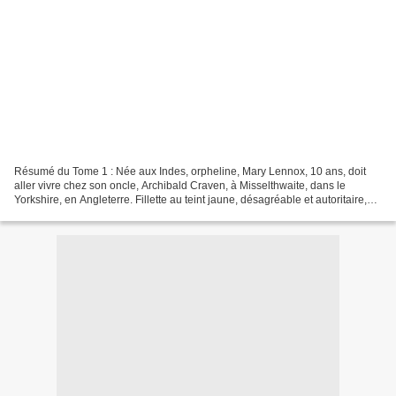
Résumé du Tome 1 : Née aux Indes, orpheline, Mary Lennox, 10 ans, doit
aller vivre chez son oncle, Archibald Craven, à Misselthwaite, dans le
Yorkshire, en Angleterre. Fillette au teint jaune, désagréable et autoritaire,
elle doit apprendre à se débrouiller,...