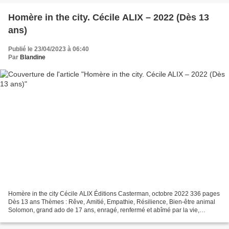
Homère in the city. Cécile ALIX – 2022 (Dès 13
ans)
Publié le 23/04/2023 à 06:40
Par
Blandine
Homère in the city Cécile ALIX Éditions Casterman, octobre 2022 336 pages
Dès 13 ans Thèmes : Rêve, Amitié, Empathie, Résilience, Bien-être animal
Solomon, grand ado de 17 ans, enragé, renfermé et abîmé par la vie,
effectue son stage de CAP dans un EHPAD....