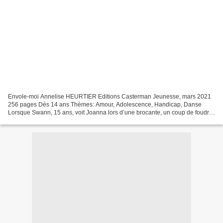
Envole-moi Annelise HEURTIER Editions Casterman Jeunesse, mars 2021
256 pages Dès 14 ans Thèmes: Amour, Adolescence, Handicap, Danse
Lorsque Swann, 15 ans, voit Joanna lors d’une brocante, un coup de foudre
le frappe. Il est subjugué et elle aussi puisqu'elle...