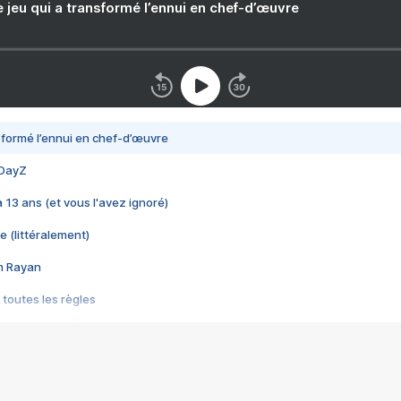
e jeu qui a transformé l’ennui en chef-d’œuvre
nsformé l’ennui en chef-d’œuvre
 DayZ
 a 13 ans (et vous l'avez ignoré)
e (littéralement)
im Rayan
 toutes les règles
s les jeux vidéo
us choquant de Rockstar ? - Le scandale BULLY
e plus moche de Steam