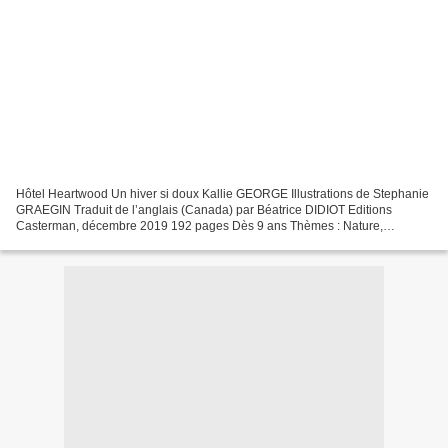
Hôtel Heartwood Un hiver si doux Kallie GEORGE Illustrations de Stephanie
GRAEGIN Traduit de l’anglais (Canada) par Béatrice DIDIOT Editions
Casterman, décembre 2019 192 pages Dès 9 ans Thèmes : Nature,
Saisons, Animaux, Partage, Entraide, Quête identitaire...