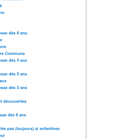
é
ire
sse dès 8 ans.
r
ire
ure Commune
sse dès 4 ans
sse dès 5 ans
aux
sse dès 3 ans
et découvertes
sse dès 6 ans
ités pas (toujours) si enfantines
ur