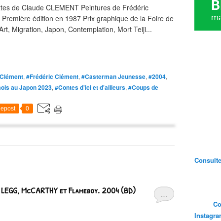
extes de Claude CLEMENT Peintures de Frédéric
emière édition en 1987 Prix graphique de la Foire de
, Migration, Japon, Contemplation, Mort Teiji...
 Clément
,
#Frédéric Clément
,
#Casterman Jeunesse
,
#2004
,
ois au Japon 2023
,
#Contes d'ici et d'ailleurs
,
#Coups de
epost
0
Consultez
. LEGG, McCARTHY et Flameboy. 2004 (BD)
…
Co
Instagr