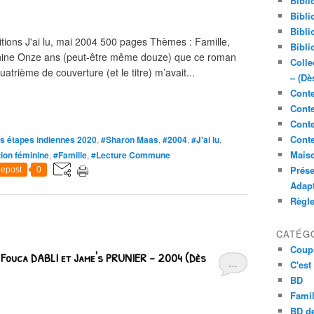
Bibli
Bibli
Bibli
ons J'ai lu, mai 2004 500 pages Thèmes : Famille,
Bibli
minine Onze ans (peut-être même douze) que ce roman
Colle
atrième de couverture (et le titre) m’avait...
– (Dè
Conte
Conte
Conte
Conte
s étapes indiennes 2020
,
#Sharon Maas
,
#2004
,
#J'ai lu
,
Maiso
ion féminine
,
#Famille
,
#Lecture Commune
Prése
epost
0
Adap
Règl
CATÉG
Coup
 Fouca DABLI et Jame's PRUNIER – 2004 (Dès
…
C'est
BD
Famil
BD de