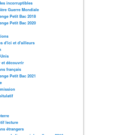
des incorruptibles
ère Guerre Mondiale
enge Petit Bac 2018
enge Petit Bac 2020
tions
s d'ici et d'ailleurs
n
-Unis
 et découvrir
ns français
enge Petit Bac 2021
e
smission
itulatif
terre
tif lecture
ns étrangers