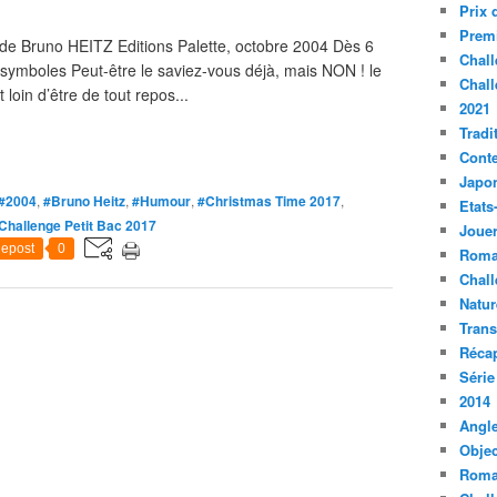
Prix 
Premi
ns de Bruno HEITZ Editions Palette, octobre 2004 Dès 6
Chall
symboles Peut-être le saviez-vous déjà, mais NON ! le
Chall
t loin d’être de tout repos...
2021
Tradi
Conte
Japo
#2004
,
#Bruno Heitz
,
#Humour
,
#Christmas Time 2017
,
Etats
Challenge Petit Bac 2017
Jouer
epost
0
Roma
Chall
Natur
Tran
Récap
Série
2014
Angle
Objec
Roma