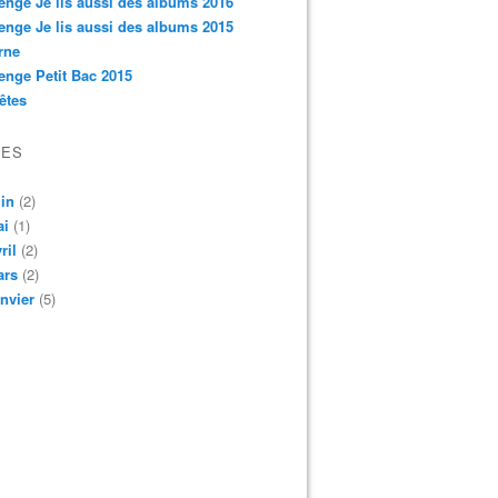
enge Je lis aussi des albums 2016
enge Je lis aussi des albums 2015
rne
enge Petit Bac 2015
êtes
VES
in
(2)
ai
(1)
ril
(2)
ars
(2)
nvier
(5)