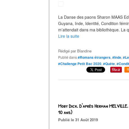
La Danse des paons Sharon MAAS Editi
Guyana, Inde, Identité, Condition fé
m’attendait dans ma bibliothèque. La qu
Lire la suite
Rédigé par
Blandine
Publié dans
#Romans étrangers
,
#Inde
,
#Le
#Challenge Petit Bac 2020
,
#Quête
,
#Condit
R
Moby Dick. D'après Herman MELVILLE.
10 ans)
Publié le 31 Août 2019