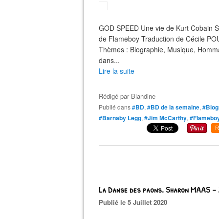
GOD SPEED Une vie de Kurt Cobain 
de Flameboy Traduction de Cécile POU
Thèmes : Biographie, Musique, Hommag
dans...
Lire la suite
Rédigé par
Blandine
Publié dans
#BD
,
#BD de la semaine
,
#Biog
#Barnaby Legg
,
#Jim McCarthy
,
#Flamebo
R
La Danse des paons. Sharon MAAS -
Publié le 5 Juillet 2020