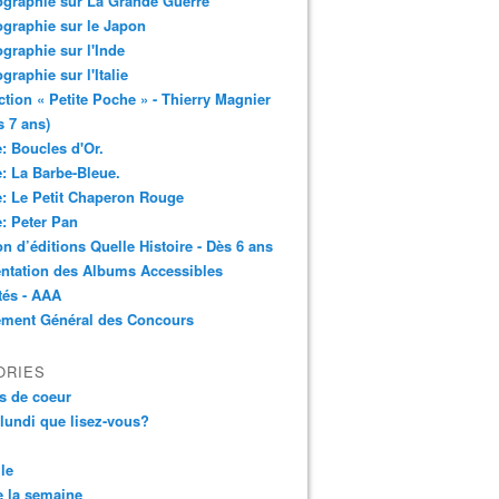
ographie sur La Grande Guerre
ographie sur le Japon
ographie sur l'Inde
ographie sur l'Italie
ction « Petite Poche » - Thierry Magnier
s 7 ans)
: Boucles d'Or.
: La Barbe-Bleue.
: Le Petit Chaperon Rouge
: Peter Pan
n d’éditions Quelle Histoire - Dès 6 ans
ntation des Albums Accessibles
tés - AAA
ement Général des Concours
ORIES
s de coeur
 lundi que lisez-vous?
le
 la semaine