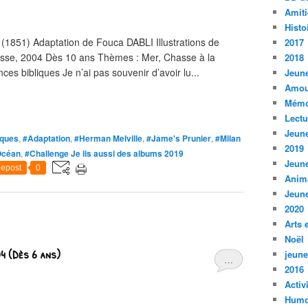
Amiti
Histo
851) Adaptation de Fouca DABLI Illustrations de
2017
sse, 2004 Dès 10 ans Thèmes : Mer, Chasse à la
2018
ces bibliques Je n’ai pas souvenir d’avoir lu...
Jeune
Amou
Mémo
Lect
Jeune
iques
,
#Adaptation
,
#Herman Melville
,
#Jame's Prunier
,
#Milan
2019
Océan
,
#Challenge Je lis aussi des albums 2019
Jeune
epost
0
Anim
Jeune
2020
Arts 
Noël
4 (Dès 6 ans)
jeune
…
2016
Activ
Humo