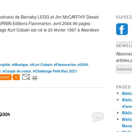
Scénario de Barnaby LEGG et Jim McCARTHY Dessin
SUIVEZ
RNIN Editions Flammarion, avril 2004 96 pages
e Kurt Cobain est né le 20 février 1967 à Aberdeen
NEWSL
Abonnez
articles 
raphie
,
#Musique
,
#Kurt Cobain
,
#Flammarion
,
#2004
,
Email
y
,
#Coups de coeur
,
#Challenge Petit Bac 2021
epost
0
PAGES
Bibli
Bibli
d'an
Bibli
 2004
…
Bibli
Monst