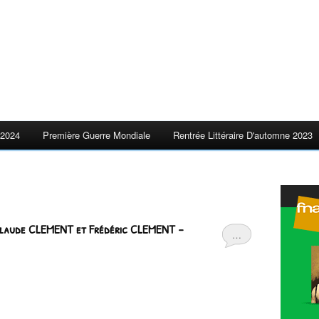
2024
Première Guerre Mondiale
Rentrée Littéraire D'automne 2023
 Claude CLEMENT et Frédéric CLEMENT –
…