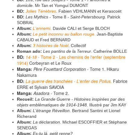
domicile
. Mr Tan et Yomgui DUMONT
BD:
Jolies Ténèbres
. Fabien VEHLMANN et Kerascoët
BD:
Les Mythics -
Tome 8
- Saint-Petersbourg.
Patrick
SOBRAL
Album:
L'ennemi
.
Davide CALI et Serge BLOCH
Album:
Le petit inconnu au ballon rouge.
Jean-Baptiste
CABAUD et Fred BERNARD
Album:
3 histoires de Noël
. Collectif
Roman ado:
Les pantins de la Terreur
. Catherine BOLLE
BD:
14-18
- Tome 2 - Les chemins de l'enfer (septembre
1914)
Corbeyran et Le Roux
Manga:
Père Fouettard Corporation
- Tome 1. Hikaru
Nakamura
BD:
La guerre des tranchées - L'enfer des Poilus.
Fabrice
ERRE et Sylvain SAVOIA
Manga:
Asadora
- Tome 2.
Recueil:
La Grande Guerre - Histoires inspirées par des
objets emblématiques de 1914-1948.
Illustré par Jim KAY
Album:
L'étrange Réveillon
. Bertrand Santini et Lionel
Richerand
Album:
La déclaration
. Michael ESCOFFIER et Stéphane
SENEGAS
Album:
Es-tu là, petit renne?