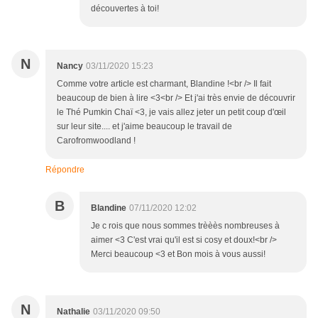
découvertes à toi!
N
Nancy
03/11/2020 15:23
Comme votre article est charmant, Blandine !<br /> Il fait
beaucoup de bien à lire <3<br /> Et j'ai très envie de découvrir
le Thé Pumkin Chaï <3, je vais allez jeter un petit coup d'œil
sur leur site.... et j'aime beaucoup le travail de
Carofromwoodland !
Répondre
B
Blandine
07/11/2020 12:02
Je c rois que nous sommes trèèès nombreuses à
aimer <3 C'est vrai qu'il est si cosy et doux!<br />
Merci beaucoup <3 et Bon mois à vous aussi!
N
Nathalie
03/11/2020 09:50