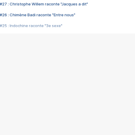
#27 : Christophe Willem raconte "Jacques a dit"
#26 : Chimène Badi raconte "Entre nous"
#25 : Indochine raconte "3e sexe"
#24 : Zaho raconte "C'est chelou"
#23 : Patrick Bruel raconte "Au café des délices"
#22 : Kyo raconte "Le chemin"
#21 : Nolwenn Leroy raconte "Cassé"
#20 : Patrick Hernandez raconte "Born to be alive"
#19 : Lorie raconte "Près de moi"
#18 : Michael Jones raconte "A nos actes manqués" (avec Jean-Jacque
#17 : Khaled raconte "Aïcha"
#16 : Corneille raconte "Parce qu'on vient de loin"
#15 : Indochine raconte "L'aventurier"