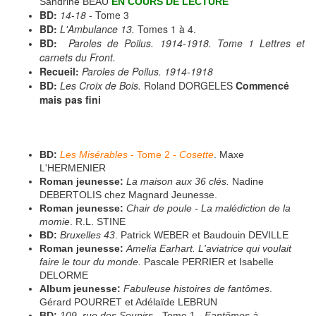
Sandrine BEAU
EN COURS DE LECTURE
BD:
14-18
- Tome 3
BD:
L'Ambulance 13.
Tomes 1 à 4.
BD:
Paroles de Poilus. 1914-1918.
Tome 1
Lettres et
carnets du Front.
Recueil:
Paroles de Poilus. 1914-1918
BD:
Les Croix de Bois.
Roland DORGELES
Commencé
mais pas fini
BD:
Les Misérables
- Tome 2 -
Cosette
. Maxe
L'HERMENIER
Roman jeunesse:
La maison aux 36 clés.
Nadine
DEBERTOLIS chez Magnard Jeunesse.
Roman jeunesse:
Chair de poule - La malédiction de la
momie
. R.L. STINE
BD:
Bruxelles 43
. Patrick WEBER et Baudouin DEVILLE
Roman jeunesse:
Amelia Earhart. L'aviatrice qui voulait
faire le tour du monde.
Pascale PERRIER et Isabelle
DELORME
Album jeunesse:
Fabuleuse histoires de fantômes
.
Gérard POURRET et Adélaïde LEBRUN
BD:
109, rue des Soupirs
- Tome 1 -
Fantômes à