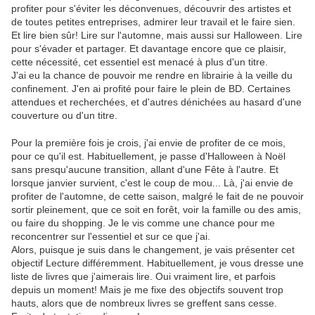
profiter pour s'éviter les déconvenues, découvrir des artistes et
de toutes petites entreprises, admirer leur travail et le faire sien.
Et lire bien sûr! Lire sur l'automne, mais aussi sur Halloween. Lire
pour s'évader et partager. Et davantage encore que ce plaisir,
cette nécessité, cet essentiel est menacé à plus d'un titre.
J'ai eu la chance de pouvoir me rendre en librairie à la veille du
confinement. J'en ai profité pour faire le plein de BD. Certaines
attendues et recherchées, et d'autres dénichées au hasard d'une
couverture ou d'un titre.
Pour la première fois je crois, j'ai envie de profiter de ce mois,
pour ce qu'il est. Habituellement, je passe d'Halloween à Noël
sans presqu'aucune transition, allant d'une Fête à l'autre. Et
lorsque janvier survient, c'est le coup de mou... Là, j'ai envie de
profiter de l'automne, de cette saison, malgré le fait de ne pouvoir
sortir pleinement, que ce soit en forêt, voir la famille ou des amis,
ou faire du shopping. Je le vis comme une chance pour me
reconcentrer sur l'essentiel et sur ce que j'ai.
Alors, puisque je suis dans le changement, je vais présenter cet
objectif Lecture différemment. Habituellement, je vous dresse une
liste de livres que j'aimerais lire. Oui vraiment lire, et parfois
depuis un moment! Mais je me fixe des objectifs souvent trop
hauts, alors que de nombreux livres se greffent sans cesse.