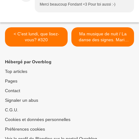
Merci beaucoup Fondant <3 Pour toi aussi :-)
< C'est lundi, que lisez-
Ma musique de nuit / La
vous? #320
danse des signes. Marie
COLOT et Pauline MOREL
– 2020 (Dès 8 ans) >
Hébergé par Overblog
Top articles
Pages
Contact
Signaler un abus
C.G.U.
Cookies et données personnelles
Préférences cookies
Voir le profil de Blandine sur le portail Overblog