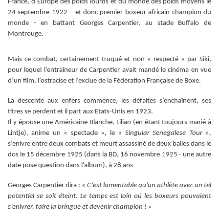
France, d’Europe des poids lourds et du monde des poids moyens le
24 septembre 1922 – et donc premier boxeur africain champion du
monde - en battant Georges Carpentier, au stade Buffalo de
Montrouge.
Mais ce combat, certainement truqué et non « respecté » par Siki,
pour lequel l’entraîneur de Carpentier avait mandé le cinéma en vue
d’un film, l’ostracise et l’exclue de la Fédération Française de Boxe.
La descente aux enfers commence, les défaites s’enchaînent, ses
titres se perdent et il part aux Etats-Unis en 1923.
Il y épouse une Américaine Blanche, Lilian (en étant toujours marié à
Lintje), anime un « spectacle », le «
Singular Senegalese Tour
»,
s’enivre entre deux combats et meurt assassiné de deux balles dans le
dos le 15 décembre 1925 (dans la BD, 16 novembre 1925 - une autre
date pose question dans l'album), à 28 ans
Georges Carpentier dira :
« C’est lamentable qu’un athlète avec un tel
potentiel se soit éteint. Le temps est loin où les boxeurs pouvaient
s’enivrer, faire la bringue et devenir champion ! »