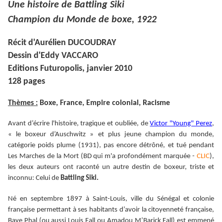
Une histoire de Battling Siki
Champion du Monde de boxe, 1922
Récit d'Aurélien DUCOUDRAY
Dessin d'Eddy VACCARO
Editions Futuropolis, janvier 2010
128 pages
Thèmes :
Boxe, France, Empire colonial, Racisme
Avant d’écrire l'histoire, tragique et oubliée, de
Victor "Young" Perez
,
« le boxeur d’Auschwitz » et plus jeune champion du monde,
catégorie poids plume (1931), pas encore détrôné, et tué pendant
Les Marches de la Mort (BD qui m'a profondément marquée -
CLIC
),
les deux auteurs ont raconté un autre destin de boxeur, triste et
inconnu: Celui de
Battling Siki.
Né en septembre 1897 à Saint-Louis, ville du Sénégal et colonie
française permettant à ses habitants d’avoir la citoyenneté française,
Baye Phal (ou aussi Louis Fall ou Amadou M’Barick Fall) est emmené