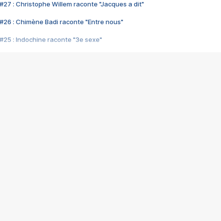
#27 : Christophe Willem raconte "Jacques a dit"
#26 : Chimène Badi raconte "Entre nous"
#25 : Indochine raconte "3e sexe"
#24 : Zaho raconte "C'est chelou"
#23 : Patrick Bruel raconte "Au café des délices"
#22 : Kyo raconte "Le chemin"
#21 : Nolwenn Leroy raconte "Cassé"
#20 : Patrick Hernandez raconte "Born to be alive"
#19 : Lorie raconte "Près de moi"
#18 : Michael Jones raconte "A nos actes manqués" (avec Jean-Jacque
#17 : Khaled raconte "Aïcha"
#16 : Corneille raconte "Parce qu'on vient de loin"
#15 : Indochine raconte "L'aventurier"