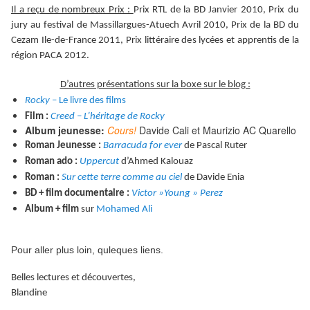
Il a reçu de nombreux Prix :
Prix RTL de la BD Janvier 2010, Prix du
jury au festival de Massillargues-Atuech Avril 2010, Prix de la BD du
Cezam Ile-de-France 2011, Prix littéraire des lycées et apprentis de la
région PACA 2012.
D’autres présentations sur la boxe sur le blog :
Rocky
– Le livre des films
Film :
Creed – L’héritage de Rocky
Album jeunesse:
Cours!
Davide Cali et Maurizio AC Quarello
Roman Jeunesse :
Barracuda for ever
de Pascal Ruter
Roman ado :
Uppercut
d’Ahmed Kalouaz
Roman :
Sur cette terre comme au ciel
de Davide Enia
BD + film documentaire :
Victor »Young » Perez
Album + film
sur
Mohamed Ali
Pour aller plus loin, quleques liens.
Belles lectures et découvertes,
Blandine