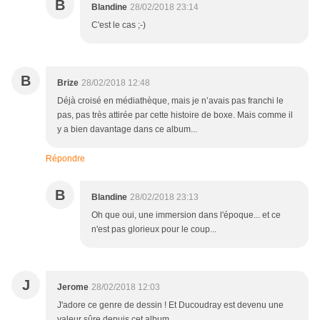
B
Blandine
28/02/2018 23:14
C'est le cas ;-)
B
Brize
28/02/2018 12:48
Déjà croisé en médiathèque, mais je n’avais pas franchi le
pas, pas très attirée par cette histoire de boxe. Mais comme il
y a bien davantage dans ce album...
Répondre
B
Blandine
28/02/2018 23:13
Oh que oui, une immersion dans l'époque... et ce
n'est pas glorieux pour le coup...
J
Jerome
28/02/2018 12:03
J'adore ce genre de dessin ! Et Ducoudray est devenu une
valeur sûre depuis cet album.