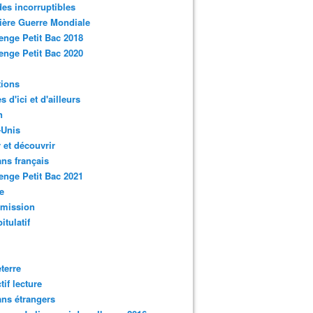
des incorruptibles
ère Guerre Mondiale
enge Petit Bac 2018
enge Petit Bac 2020
tions
s d'ici et d'ailleurs
n
-Unis
 et découvrir
ns français
enge Petit Bac 2021
e
smission
itulatif
terre
tif lecture
ns étrangers