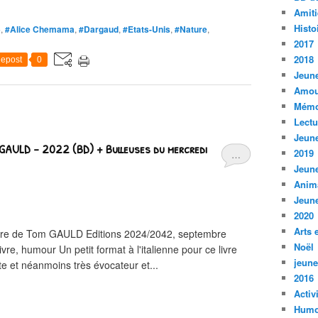
Amiti
Histo
5
,
#Alice Chemama
,
#Dargaud
,
#Etats-Unis
,
#Nature
,
2017
2018
epost
0
Jeune
Amou
Mémo
Lect
Jeune
 GAULD - 2022 (BD) + Bulleuses du mercredi
2019
…
Jeune
Anim
Jeune
2020
Arts 
ivre de Tom GAULD Editions 2024/2042, septembre
Noël
e, humour Un petit format à l'italienne pour ce livre
jeune
ste et néanmoins très évocateur et...
2016
Activ
Humo