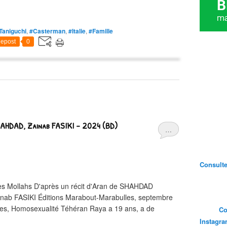
 Taniguchi
,
#Casterman
,
#Italie
,
#Famille
epost
0
HAHDAD, Zainab FASIKI - 2024 (BD)
…
Consultez
es Mollahs D'après un récit d'Aran de SHAHDAD
nab FASIKI Éditions Marabout-Marabulles, septembre
s, Homosexualité Téhéran Raya a 19 ans, a de
Co
Instagr