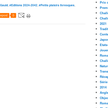
Prix 
Gauld
,
#Editions 2024-2042
,
#Petits plaisirs livresques
,
Premi
Chall
epost
0
Chall
2021
Tradi
Conte
Japo
Etats
Jouer
Roma
Chall
Natur
Tran
Récap
Série
2014
Angle
Objec
Roma