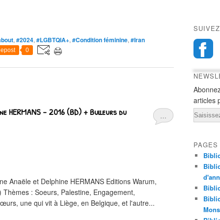
SUIVEZ
bout
,
#2024
,
#LGBTQIA+
,
#Condition féminine
,
#Iran
epost
0
NEWSL
Abonnez
articles 
ine HERMANS - 2016 (BD) + Bulleurs du
Email
…
PAGES
Bibli
Bibli
d'an
tine Anaële et Delphine HERMANS Editions Warum,
Bibli
1) Thèmes : Soeurs, Palestine, Engagement,
Bibli
urs, une qui vit à Liège, en Belgique, et l'autre...
Monst