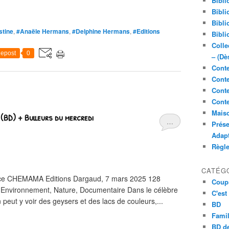
Bibli
Bibli
Bibli
stine
,
#Anaële Hermans
,
#Delphine Hermans
,
#Editions
Bibli
Colle
epost
0
– (Dè
Conte
Conte
Conte
Conte
Maiso
(BD) + Bulleurs du mercredi
…
Prése
Adap
Règl
CATÉG
ice CHEMAMA Editions Dargaud, 7 mars 2025 128
Coup
 Environnement, Nature, Documentaire Dans le célèbre
C'est
peut y voir des geysers et des lacs de couleurs,...
BD
Famil
BD de