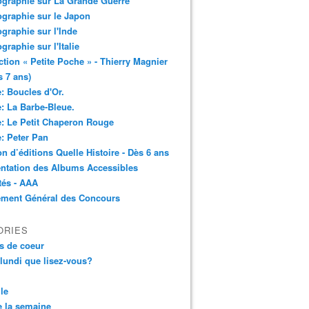
ographie sur La Grande Guerre
ographie sur le Japon
ographie sur l'Inde
ographie sur l'Italie
ction « Petite Poche » - Thierry Magnier
s 7 ans)
: Boucles d'Or.
: La Barbe-Bleue.
: Le Petit Chaperon Rouge
: Peter Pan
n d’éditions Quelle Histoire - Dès 6 ans
ntation des Albums Accessibles
tés - AAA
ement Général des Concours
ORIES
s de coeur
 lundi que lisez-vous?
le
 la semaine