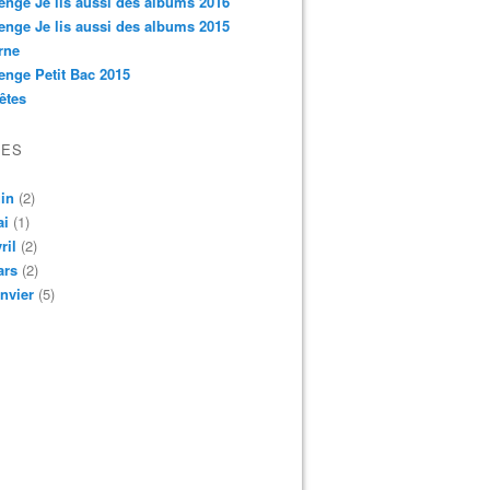
enge Je lis aussi des albums 2016
enge Je lis aussi des albums 2015
rne
enge Petit Bac 2015
êtes
VES
in
(2)
ai
(1)
ril
(2)
ars
(2)
nvier
(5)