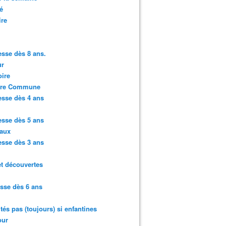
é
ire
sse dès 8 ans.
r
ire
ure Commune
sse dès 4 ans
sse dès 5 ans
aux
sse dès 3 ans
et découvertes
sse dès 6 ans
ités pas (toujours) si enfantines
ur