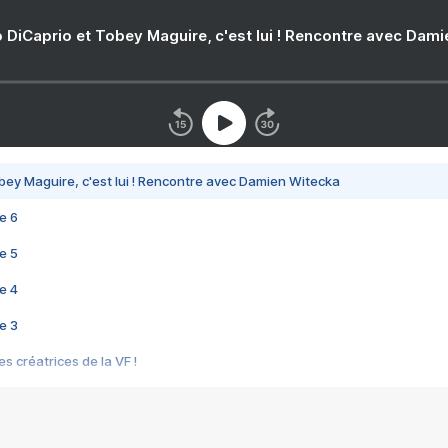
 DiCaprio et Tobey Maguire, c'est lui ! Rencontre avec Dam
bey Maguire, c'est lui ! Rencontre avec Damien Witecka
e 6
e 5
e 4
e 3
s créatrices de la VF !
e 2
e 1