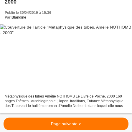
2000
Publié le 30/04/2019 à 15:36
Par
Blandine
Métaphysique des tubes Amélie NOTHOMB Le Livre de Poche, 2000 160
pages Thèmes : autobiographie ; Japon, traditions, Enfance Métaphysique
des Tubes est le huitième roman d’Amélie Nothomb dans lequel elle nous
raconte les trois premières années de sa vie....
Page suivante >