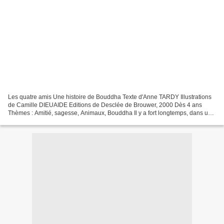
Les quatre amis Une histoire de Bouddha Texte d'Anne TARDY Illustrations
de Camille DIEUAIDE Editions de Desclée de Brouwer, 2000 Dès 4 ans
Thèmes : Amitié, sagesse, Animaux, Bouddha Il y a fort longtemps, dans un
royaume d'Inde, « un gros éléphant, un...