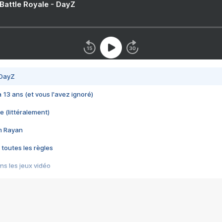
 Battle Royale - DayZ
 DayZ
 a 13 ans (et vous l'avez ignoré)
e (littéralement)
im Rayan
 toutes les règles
s les jeux vidéo
us choquant de Rockstar ? - Le scandale BULLY
e plus moche de Steam
du RÊVE tourne au CAUCHEMAR