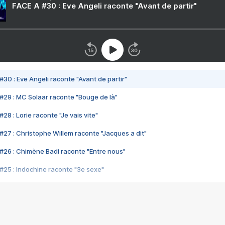
FACE A #30 : Eve Angeli raconte "Avant de partir"
#30 : Eve Angeli raconte "Avant de partir"
#29 : MC Solaar raconte "Bouge de là"
28 : Lorie raconte "Je vais vite"
#27 : Christophe Willem raconte "Jacques a dit"
#26 : Chimène Badi raconte "Entre nous"
#25 : Indochine raconte "3e sexe"
#24 : Zaho raconte "C'est chelou"
#23 : Patrick Bruel raconte "Au café des délices"
#22 : Kyo raconte "Le chemin"