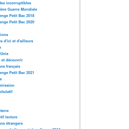
des incorruptibles
ère Guerre Mondiale
enge Petit Bac 2018
enge Petit Bac 2020
tions
s d'ici et d'ailleurs
n
-Unis
 et découvrir
ns français
enge Petit Bac 2021
e
smission
itulatif
terre
tif lecture
ns étrangers