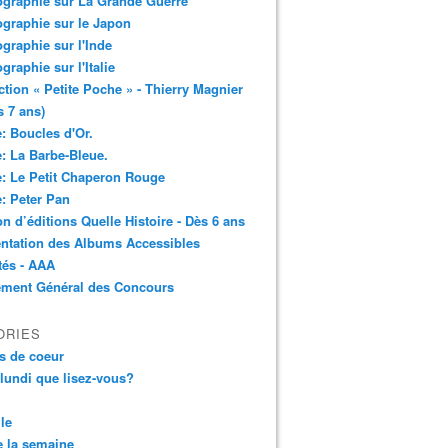
ographie sur La Grande Guerre
ographie sur le Japon
ographie sur l'Inde
ographie sur l'Italie
ction « Petite Poche » - Thierry Magnier
s 7 ans)
: Boucles d'Or.
: La Barbe-Bleue.
: Le Petit Chaperon Rouge
: Peter Pan
n d’éditions Quelle Histoire - Dès 6 ans
ntation des Albums Accessibles
tés - AAA
ement Général des Concours
ORIES
s de coeur
 lundi que lisez-vous?
le
 la semaine