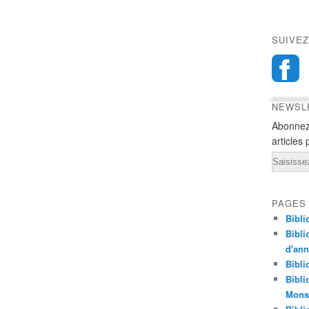
SUIVEZ
NEWSL
Abonnez
articles 
Email
PAGES
Bibli
Bibli
d'an
Bibli
Bibli
Monst