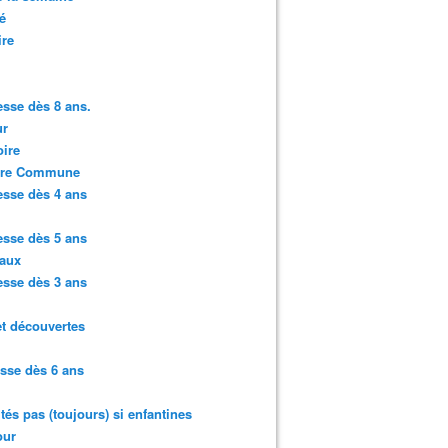
é
ire
sse dès 8 ans.
r
ire
ure Commune
sse dès 4 ans
sse dès 5 ans
aux
sse dès 3 ans
et découvertes
sse dès 6 ans
ités pas (toujours) si enfantines
ur