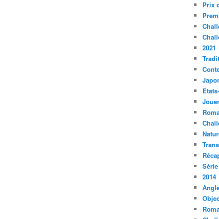
Prix 
Premi
Chall
Chall
2021
Tradi
Conte
Japo
Etats
Jouer
Roma
Chall
Natur
Tran
Récap
Série
2014
Angle
Objec
Roma