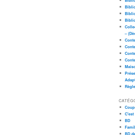
Bibli
Bibli
Bibli
Bibli
Colle
– (Dè
Conte
Conte
Conte
Conte
Maiso
Prése
Adap
Règl
CATÉG
Coup
C'est
BD
Famil
BD de