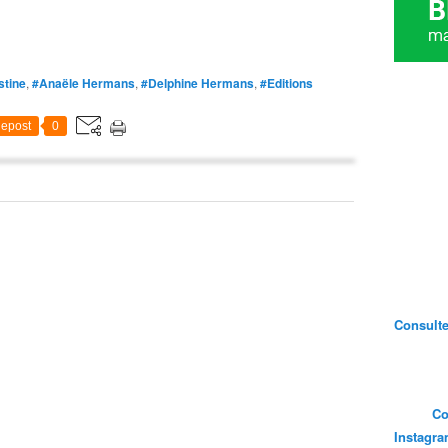
stine
,
#Anaële Hermans
,
#Delphine Hermans
,
#Editions
epost
0
Consultez
Co
Instagr