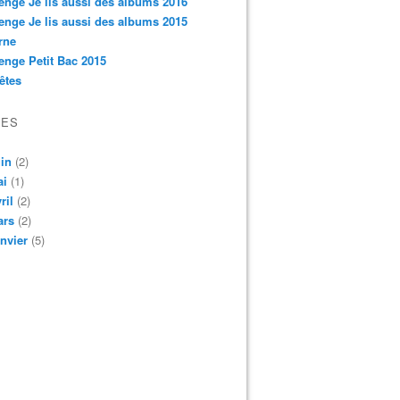
enge Je lis aussi des albums 2016
enge Je lis aussi des albums 2015
rne
enge Petit Bac 2015
êtes
VES
in
(2)
ai
(1)
ril
(2)
ars
(2)
nvier
(5)