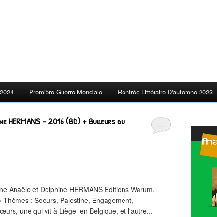
2024
Première Guerre Mondiale
Rentrée Littéraire D'automne 2023
ine HERMANS - 2016 (BD) + Bulleurs du
…
tine Anaële et Delphine HERMANS Editions Warum,
1) Thèmes : Soeurs, Palestine, Engagement,
urs, une qui vit à Liège, en Belgique, et l'autre...