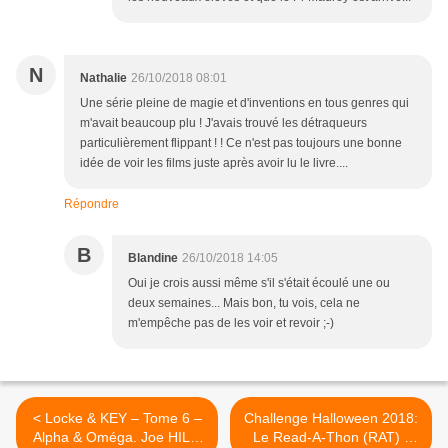
N
Nathalie
26/10/2018 08:01
Une série pleine de magie et d'inventions en tous genres qui
m'avait beaucoup plu ! J'avais trouvé les détraqueurs
particulièrement flippant ! ! Ce n'est pas toujours une bonne
idée de voir les films juste après avoir lu le livre....
Répondre
B
Blandine
26/10/2018 14:05
Oui je crois aussi même s'il s'était écoulé une ou
deux semaines... Mais bon, tu vois, cela ne
m'empêche pas de les voir et revoir ;-)
< Locke & KEY – Tome 6 –
Challenge Halloween 2018:
Alpha & Oméga. Joe HILL,
Le Read-A-Thon (RAT) -