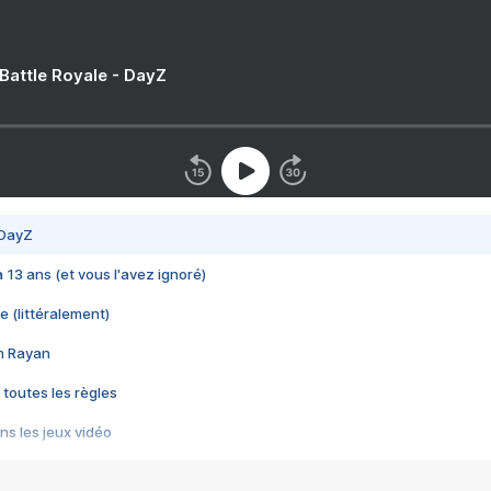
 Battle Royale - DayZ
 DayZ
 a 13 ans (et vous l'avez ignoré)
e (littéralement)
im Rayan
 toutes les règles
s les jeux vidéo
us choquant de Rockstar ? - Le scandale BULLY