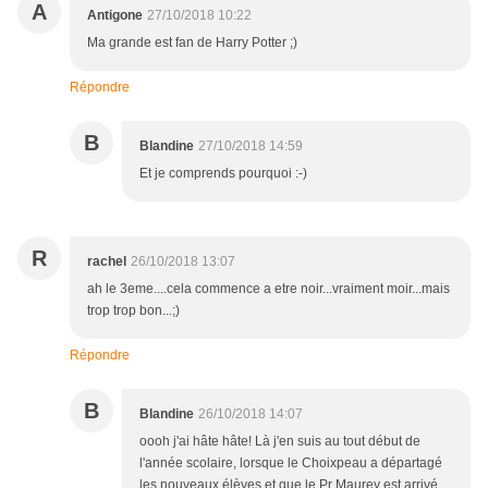
A
Antigone
27/10/2018 10:22
Ma grande est fan de Harry Potter ;)
Répondre
B
Blandine
27/10/2018 14:59
Et je comprends pourquoi :-)
R
rachel
26/10/2018 13:07
ah le 3eme....cela commence a etre noir...vraiment moir...mais
trop trop bon...;)
Répondre
B
Blandine
26/10/2018 14:07
oooh j'ai hâte hâte! Là j'en suis au tout début de
l'année scolaire, lorsque le Choixpeau a départagé
les nouveaux élèves et que le Pr Maurey est arrivé...