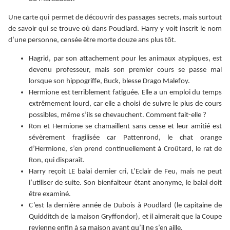
Une carte qui permet de découvrir des passages secrets, mais surtout
de savoir qui se trouve où dans Poudlard. Harry y voit inscrit le nom
d’une personne, censée être morte douze ans plus tôt.
Hagrid, par son attachement pour les animaux atypiques, est
devenu professeur, mais son premier cours se passe mal
lorsque son hippogriffe, Buck, blesse Drago Malefoy.
Hermione est terriblement fatiguée. Elle a un emploi du temps
extrêmement lourd, car elle a choisi de suivre le plus de cours
possibles, même s’ils se chevauchent. Comment fait-elle ?
Ron et Hermione se chamaillent sans cesse et leur amitié est
sévèrement fragilisée car Pattenrond, le chat orange
d’Hermione, s’en prend continuellement à Croûtard, le rat de
Ron, qui disparaît.
Harry reçoit LE balai dernier cri, L’Eclair de Feu, mais ne peut
l’utiliser de suite. Son bienfaiteur étant anonyme, le balai doit
être examiné.
C’est la dernière année de Dubois à Poudlard (le capitaine de
Quidditch de la maison Gryffondor), et il aimerait que la Coupe
revienne enfin à sa maison avant qu’il ne s’en aille.