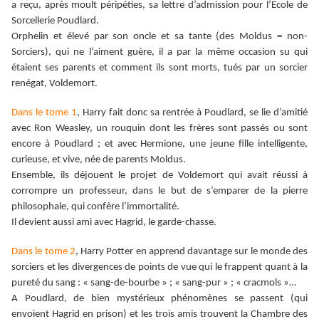
a reçu, après moult péripéties, sa lettre d’admission pour l’Ecole de
Sorcellerie Poudlard.
Orphelin et élevé par son oncle et sa tante (des Moldus = non-
Sorciers), qui ne l’aiment guère, il a par la même occasion su qui
étaient ses parents et comment ils sont morts, tués par un sorcier
renégat, Voldemort.
Dans le tome 1
, Harry fait donc sa rentrée à Poudlard, se lie d’amitié
avec Ron Weasley, un rouquin dont les frères sont passés ou sont
encore à Poudlard ; et avec Hermione, une jeune fille intelligente,
curieuse, et vive, née de parents Moldus.
Ensemble, ils déjouent le projet de Voldemort qui avait réussi à
corrompre un professeur, dans le but de s’emparer de la pierre
philosophale, qui confère l’immortalité.
Il devient aussi ami avec Hagrid, le garde-chasse.
Dans le tome 2
, Harry Potter en apprend davantage sur le monde des
sorciers et les divergences de points de vue qui le frappent quant à la
pureté du sang : « sang-de-bourbe » ; « sang-pur » ; « cracmols »…
A Poudlard, de bien mystérieux phénomènes se passent (qui
envoient Hagrid en prison) et les trois amis trouvent la Chambre des