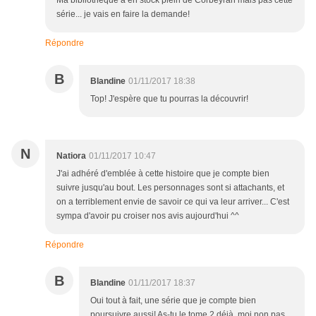
Ma bibliothèque a en stock plein de Corbeyran mais pas cette
série... je vais en faire la demande!
Répondre
B
Blandine
01/11/2017 18:38
Top! J'espère que tu pourras la découvrir!
N
Natiora
01/11/2017 10:47
J'ai adhéré d'emblée à cette histoire que je compte bien
suivre jusqu'au bout. Les personnages sont si attachants, et
on a terriblement envie de savoir ce qui va leur arriver... C'est
sympa d'avoir pu croiser nos avis aujourd'hui ^^
Répondre
B
Blandine
01/11/2017 18:37
Oui tout à fait, une série que je compte bien
poursuivre aussi! As-tu le tome 2 déjà, moi non pas