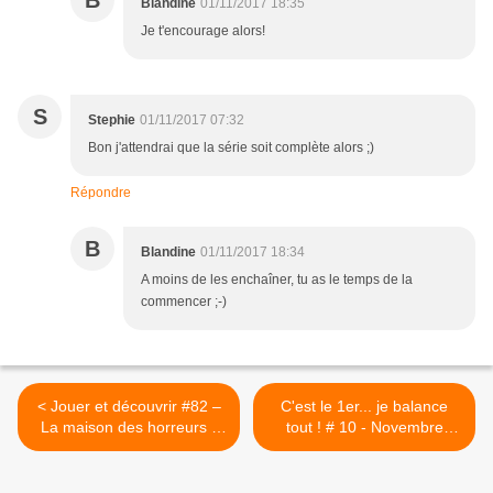
B
Blandine
01/11/2017 18:35
Je t'encourage alors!
S
Stephie
01/11/2017 07:32
Bon j'attendrai que la série soit complète alors ;)
Répondre
B
Blandine
01/11/2017 18:34
A moins de les enchaîner, tu as le temps de la
commencer ;-)
< Jouer et découvrir #82 –
C'est le 1er... je balance
La maison des horreurs -
tout ! # 10 - Novembre
Djeco (Dès 4 ans)
2017 >