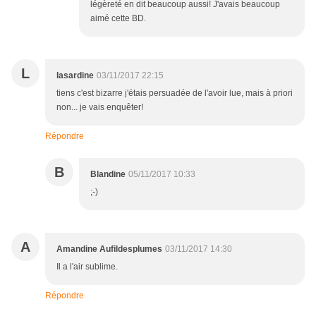
légèreté en dit beaucoup aussi! J'avais beaucoup
aimé cette BD.
L
lasardine
03/11/2017 22:15
tiens c'est bizarre j'étais persuadée de l'avoir lue, mais à priori
non... je vais enquêter!
Répondre
B
Blandine
05/11/2017 10:33
;-)
A
Amandine Aufildesplumes
03/11/2017 14:30
Il a l'air sublime.
Répondre