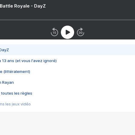
 Battle Royale - DayZ
 DayZ
 a 13 ans (et vous l'avez ignoré)
e (littéralement)
im Rayan
 toutes les règles
s les jeux vidéo
us choquant de Rockstar ? - Le scandale BULLY
e plus moche de Steam