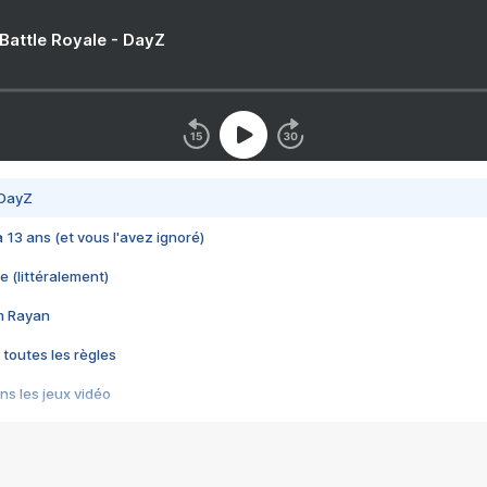
 Battle Royale - DayZ
 DayZ
 a 13 ans (et vous l'avez ignoré)
e (littéralement)
im Rayan
 toutes les règles
s les jeux vidéo
us choquant de Rockstar ? - Le scandale BULLY
e plus moche de Steam