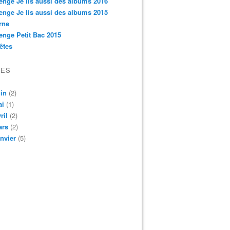
enge Je lis aussi des albums 2016
enge Je lis aussi des albums 2015
rne
enge Petit Bac 2015
êtes
VES
in
(2)
ai
(1)
ril
(2)
ars
(2)
nvier
(5)