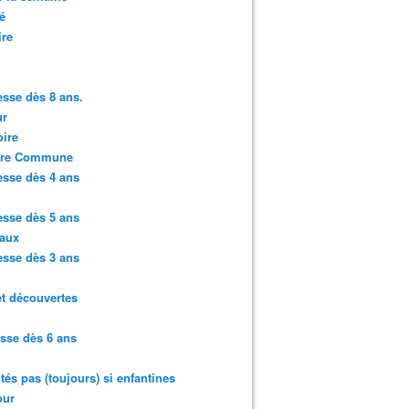
é
ire
sse dès 8 ans.
r
ire
ure Commune
sse dès 4 ans
sse dès 5 ans
aux
sse dès 3 ans
et découvertes
sse dès 6 ans
ités pas (toujours) si enfantines
ur