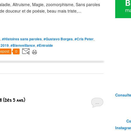
adie, Altruisme, Magie, zoomorphisme, Sans paroles
de douceur et de poésie, beau mais triste,...
8
,
#Histoires sans paroles
,
#Gustavo Borges
,
#Cris Peter
,
 2019
,
#Bienveillance
,
#Entraide
epost
0
Consultez
8 (Dès 5 ans)
…
Co
Instagr