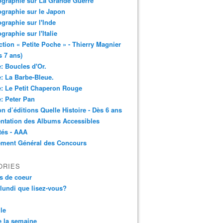
ographie sur La Grande Guerre
ographie sur le Japon
ographie sur l'Inde
ographie sur l'Italie
ction « Petite Poche » - Thierry Magnier
s 7 ans)
: Boucles d'Or.
: La Barbe-Bleue.
: Le Petit Chaperon Rouge
: Peter Pan
n d’éditions Quelle Histoire - Dès 6 ans
ntation des Albums Accessibles
tés - AAA
ement Général des Concours
ORIES
s de coeur
 lundi que lisez-vous?
le
 la semaine