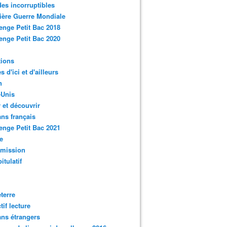
des incorruptibles
ère Guerre Mondiale
enge Petit Bac 2018
enge Petit Bac 2020
tions
s d'ici et d'ailleurs
n
-Unis
 et découvrir
ns français
enge Petit Bac 2021
e
smission
itulatif
terre
tif lecture
ns étrangers