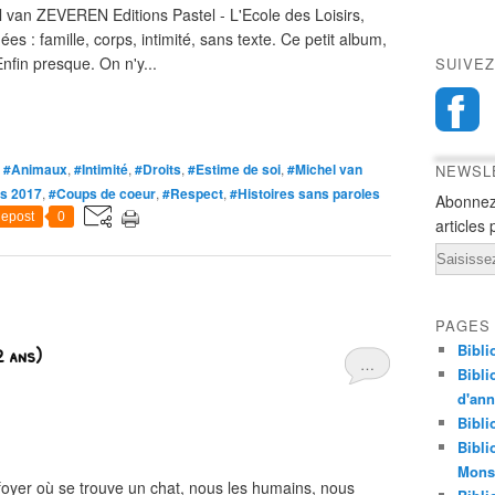
el van ZEVEREN Editions Pastel - L'Ecole des Loisirs,
s : famille, corps, intimité, sans texte. Ce petit album,
Enfin presque. On n'y...
SUIVEZ
,
#Animaux
,
#Intimité
,
#Droits
,
#Estime de soi
,
#Michel van
NEWSL
ms 2017
,
#Coups de coeur
,
#Respect
,
#Histoires sans paroles
Abonnez
epost
0
articles 
Email
PAGES
Bibli
2 ans)
…
Bibli
d'an
Bibli
Bibli
Monst
foyer où se trouve un chat, nous les humains, nous