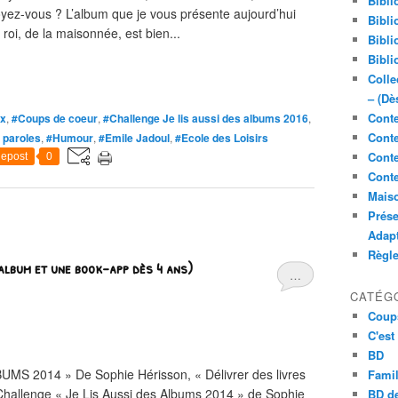
Bibli
oyez-vous ? L’album que je vous présente aujourd’hui
Bibli
 roi, de la maisonnée, est bien...
Bibli
Bibli
Colle
– (Dè
Conte
x
,
#Coups de coeur
,
#Challenge Je lis aussi des albums 2016
,
Conte
 paroles
,
#Humour
,
#Emile Jadoul
,
#Ecole des Loisirs
Conte
epost
0
Conte
Maiso
Prése
Adap
Règl
album et une book-app dès 4 ans)
…
CATÉG
Coup
C'est
BD
 2014 » De Sophie Hérisson, « Délivrer des livres
Famil
Challenge « Je Lis Aussi des Albums 2014 » de Sophie
BD de