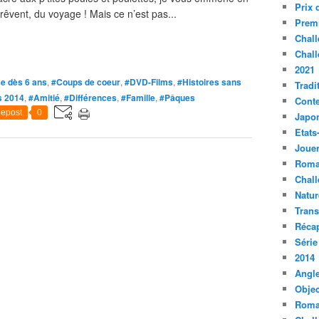
Prix 
n rêvent, du voyage ! Mais ce n’est pas...
Premi
Chall
Chall
2021
e dès 6 ans
,
#Coups de coeur
,
#DVD-Films
,
#Histoires sans
Tradi
s 2014
,
#Amitié
,
#Différences
,
#Famille
,
#Pâques
Conte
epost
0
Japo
Etats
Jouer
Roma
Chall
Natur
Tran
Récap
Série
2014
Angle
Objec
Roma