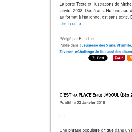
La porte Texte et illustrations de Mich
janvier 2008. Dès 5 ans. Notions abordée
au format à l'italienne, est sans texte. 
Lire la suite
Rédigé par
Blandine
Publié dans
#Jeunesse dès 5 ans
,
#Famille
Zeveren
,
#Challenge Je lis aussi des albu
R
C’EST ma PLACE Emile JADOUL (Dès 
Publié le 23 Janvier 2016
Une phrase populaire dit que dans un 