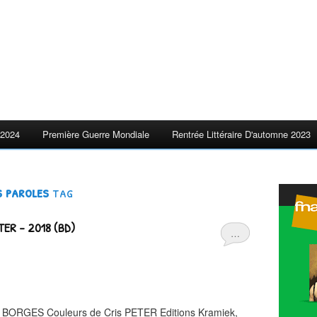
2024
Première Guerre Mondiale
Rentrée Littéraire D'automne 2023
s paroles
tag
TER - 2018 (BD)
…
vo BORGES Couleurs de Cris PETER Editions Kramiek,