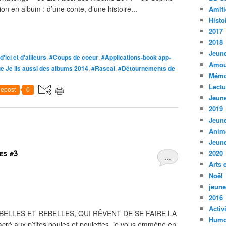
ion en album : d’une conte, d’une histoire...
Amiti
Histo
2017
2018
Jeune
'ici et d'ailleurs
,
#Coups de coeur
,
#Applications-book app-
Amou
e Je lis aussi des albums 2014
,
#Rascal
,
#Détournements de
Mémo
Lect
epost
0
Jeune
2019
Jeune
Anim
Jeune
tes #3
2020
…
Arts 
Noël
jeune
2016
Activ
BELLES ET REBELLES, QUI RÊVENT DE SE FAIRE LA
Humo
acré aux p’tites poules et poulettes, je vous emmène en