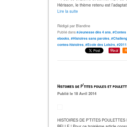
Hérisson, le thème retenu est l’adaptat
Lire la suite
Rédigé par
Blandine
Publié dans
#Jeunesse dès 4 ans
,
#Contes d
ebooks
,
#Histoires sans paroles
,
#Challeng
contes-histoires
,
#Ecole des Loisirs
,
#2011
R
Histoires de P'tites poules et poulet
Publié le 18 Avril 2014
HISTOIRES DE P’TITES POULETTES 
BELLE ! Pour ce troisième article cons