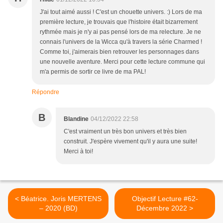
J'ai tout aimé aussi ! C'est un chouette univers. :) Lors de ma
première lecture, je trouvais que l'histoire était bizarrement
rythmée mais je n'y ai pas pensé lors de ma relecture. Je ne
connais l'univers de la Wicca qu'à travers la série Charmed !
Comme toi, j'aimerais bien retrouver les personnages dans
une nouvelle aventure. Merci pour cette lecture commune qui
m'a permis de sortir ce livre de ma PAL!
Répondre
B
Blandine
04/12/2022 22:58
C'est vraiment un très bon univers et très bien
construit. J'espère vivement qu'il y aura une suite!
Merci à toi!
< Béatrice. Joris MERTENS
Objectif Lecture #62-
– 2020 (BD)
Décembre 2022 >