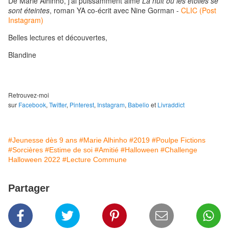
De Marie Alhinho, j'ai puissamment aimé
La nuit où les étoiles se
sont éteintes
, roman YA co-écrit avec Nine Gorman -
CLIC (Post
Instagram)
Belles lectures et découvertes,
Blandine
Retrouvez-moi
sur
Facebook
,
Twitter
,
Pinterest
,
Instagram
,
Babelio
et
Livraddict
#Jeunesse dès 9 ans
#Marie Alhinho
#2019
#Poulpe Fictions
#Sorcières
#Estime de soi
#Amitié
#Halloween
#Challenge
Halloween 2022
#Lecture Commune
Partager