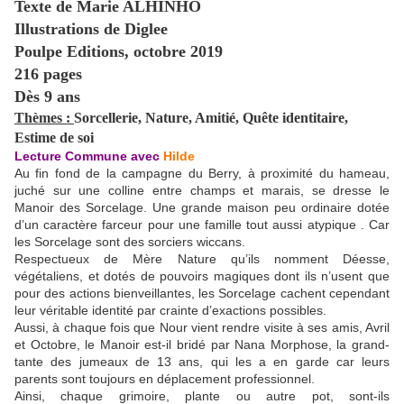
Texte de Marie ALHINHO
Illustrations de Diglee
Poulpe Editions, octobre 2019
216 pages
Dès 9 ans
Thèmes :
Sorcellerie, Nature, Amitié, Quête identitaire,
Estime de soi
Lecture Commune avec
Hilde
Au fin fond de la campagne du Berry, à proximité du hameau,
juché sur une colline entre champs et marais, se dresse le
Manoir des Sorcelage. Une grande maison peu ordinaire dotée
d’un caractère farceur pour une famille tout aussi atypique . Car
les Sorcelage sont des sorciers wiccans.
Respectueux de Mère Nature qu’ils nomment Déesse,
végétaliens, et dotés de pouvoirs magiques dont ils n’usent que
pour des actions bienveillantes, les Sorcelage cachent cependant
leur véritable identité par crainte d’exactions possibles.
Aussi, à chaque fois que Nour vient rendre visite à ses amis, Avril
et Octobre, le Manoir est-il bridé par Nana Morphose, la grand-
tante des jumeaux de 13 ans, qui les a en garde car leurs
parents sont toujours en déplacement professionnel.
Ainsi, chaque grimoire, plante ou autre pot, sont-ils