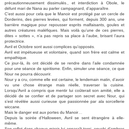
précautionneusement dissimulés., et interdiction à Obole, le
défunt mari de Nana au parler campagnard, d’apparaître.
C’est aussi pour cela que le Manoir est protégé par un cercle de
Dorderins, des pierres levées, qui forment, depuis 300 ans, une
barrière magique pour repousser esprits malfaisants, goules et
autres créatures maléfiques. Mais voilà qu’une de ces pierres,
dites « sottes », n’a pas repris sa place à l’aube, brisant l’aura
protectrice.
Avril et Octobre sont aussi complices qu'opposés.
Avril est impétueuse et volontaire, quand son frère est calme et
empathique.
Ce jour-là, ils ont décidé de se rendre dans l'aile condamnée
pour une séance de spiritisme. Enfin, simuler une séance, ce que
Nour ne pourra découvrir.
Nour y a cru, comme elle est certaine, le lendemain matin, d’avoir
vu une chose étrange mais réelle, traverser la cuisine.
Lorsqu’Avril a compris que mentir lui coûterait son amitié, elle a
décidé de se confier et de partager son secret avec Nour, qui
s’est révélée aussi curieuse que passionnée par ala sorcellerie
wiccane.
Mais le danger est aux portes du Manoir…
Depuis la soirée d’Halloween, Avril se sent étrangère à elle-
même.
Son reflet dans chaque miroir lui apparaît terni, envahi d’ombres