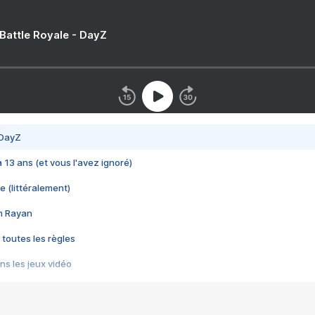
 Battle Royale - DayZ
 DayZ
 a 13 ans (et vous l'avez ignoré)
e (littéralement)
im Rayan
 toutes les règles
s les jeux vidéo
us choquant de Rockstar ? - Le scandale BULLY
e plus moche de Steam