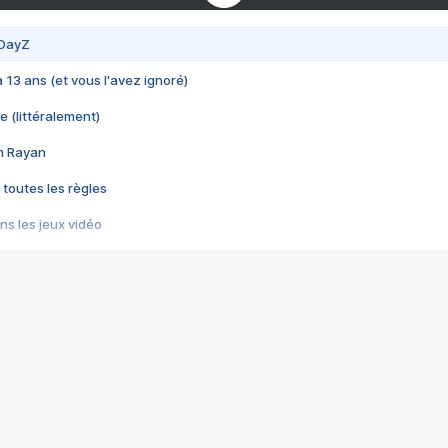
 DayZ
 a 13 ans (et vous l'avez ignoré)
e (littéralement)
im Rayan
 toutes les règles
s les jeux vidéo
us choquant de Rockstar ? - Le scandale BULLY
e plus moche de Steam
du RÊVE tourne au CAUCHEMAR
pendant 8 heures
it… à tort
umiliés par un jeu vidéo