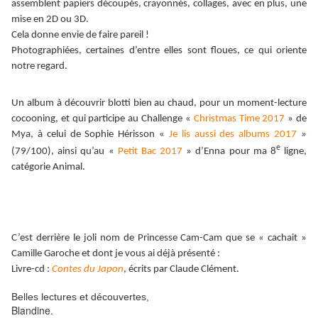
assemblent papiers découpés, crayonnés, collages, avec en plus, une
mise en 2D ou 3D.
Cela donne envie de faire pareil !
Photographiées, certaines d’entre elles sont floues, ce qui oriente
notre regard.
Un album à découvrir blotti bien au chaud, pour un moment-lecture
cocooning, et qui participe au Challenge «
Christmas Time 2017
» de
Mya, à celui de Sophie Hérisson «
Je lis aussi des albums 2017
»
e
(79/100), ainsi qu’au «
Petit Bac 2017
» d’Enna pour ma 8
ligne,
catégorie Animal.
C’est derrière le joli nom de Princesse Cam-Cam que se « cachait »
Camille Garoche et dont je vous ai déjà présenté :
Livre-cd :
Contes du Japon
, écrits par Claude Clément.
Belles lectures et découvertes,
Blandine.