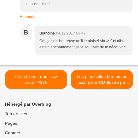
suis conquise !
Répondre
B
Blandine
04/12/2017 09:47
Ooh je suis heureuse qu'il te plaise! <br /> Cet album
est un enchantement, je te souhaite de le découvrir!
< C'est lundi, que lisez-
Les plus belles berceuses
vous? #176
jazz. Livre-CD illustré par
Ilya GREEN - 2012 >
Hébergé par Overblog
Top articles
Pages
Contact