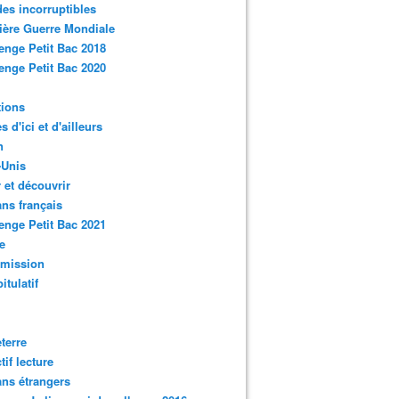
des incorruptibles
ère Guerre Mondiale
enge Petit Bac 2018
enge Petit Bac 2020
tions
s d'ici et d'ailleurs
n
-Unis
 et découvrir
ns français
enge Petit Bac 2021
e
smission
itulatif
terre
tif lecture
ns étrangers