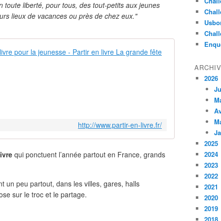
Chall
 en toute liberté, pour tous, des tout-petits aux jeunes
Chall
leurs lieux de vacances ou près de chez eux."
Usbo
Chall
Enqu
Partir en liv
ARCHI
P
2026
a
r
Ju
t
M
i
Av
r
M
http://www.partir-en-livre.fr/
e
Ja
n
2025
l
ivre
qui ponctuent l’année partout en France, grands
2024
i
2023
v
2022
r
t un peu partout, dans les villes, gares, halls
2021
e
e sur le troc et le partage.
L
2020
a
2019
g
2018