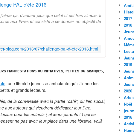
lenge PAL d'été 2016
Amiti
Histo
aime ça, d'autant plus que celui-ci est très simple. Il
2017
Accros aux livres et consiste à se donner un objectif de
2018
Jeune
Amou
Mémo
.over-blog.com/2016/07/challenge-pal-d-ete-2016.html
Lect
Jeune
2019
urs manifestations ou initiatives, petites ou grandes,
Jeune
Anim
ule
, une librairie jeunesse ambulante qui sillonne les
Jeune
petits et grands lecteurs.
2020
Arts 
s, de la convivialité avec la partie "café", du lien social,
Noël
he aux auteurs qui viendront dédicacer leur livre,
jeune
locaux pour les enfants ( et leurs parents ! ) qui se
2016
pensent ne pas avoir leur place dans une librairie, voilà
Activ
Humo