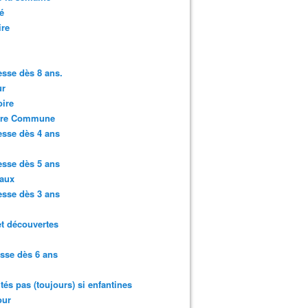
é
ire
sse dès 8 ans.
r
ire
ure Commune
sse dès 4 ans
sse dès 5 ans
aux
sse dès 3 ans
et découvertes
sse dès 6 ans
ités pas (toujours) si enfantines
ur