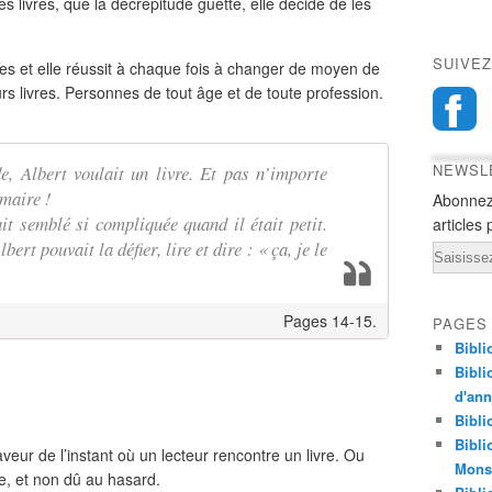
s livres, que la décrépitude guette, elle décide de les
SUIVEZ
s et elle réussit à chaque fois à changer de moyen de
s livres. Personnes de tout âge et de toute profession.
NEWSL
, Albert voulait un livre. Et pas n’importe
maire !
Abonnez
t semblé si compliquée quand il était petit.
articles 
ert pouvait la défier, lire et dire : « ça, je le
Email
Pages 14-15.
PAGES
Bibli
Bibli
d'an
Bibli
Bibli
veur de l’instant où un lecteur rencontre un livre. Ou
Monst
e, et non dû au hasard.