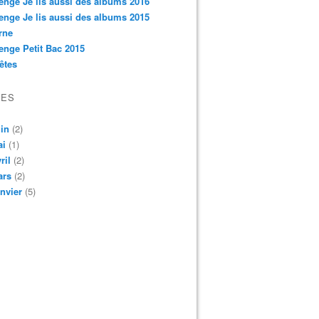
enge Je lis aussi des albums 2016
enge Je lis aussi des albums 2015
rne
enge Petit Bac 2015
êtes
re : La grande fête du livre pour la jeunesse - Partir en livre 
VES
in
(2)
ai
(1)
ril
(2)
ars
(2)
nvier
(5)