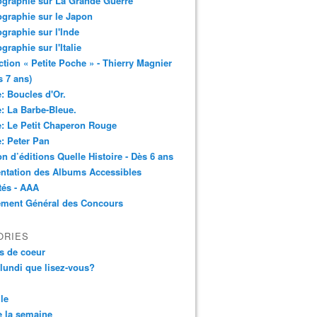
ographie sur La Grande Guerre
ographie sur le Japon
ographie sur l'Inde
ographie sur l'Italie
ction « Petite Poche » - Thierry Magnier
s 7 ans)
: Boucles d'Or.
: La Barbe-Bleue.
: Le Petit Chaperon Rouge
: Peter Pan
n d’éditions Quelle Histoire - Dès 6 ans
ntation des Albums Accessibles
tés - AAA
ement Général des Concours
ORIES
s de coeur
 lundi que lisez-vous?
le
 la semaine