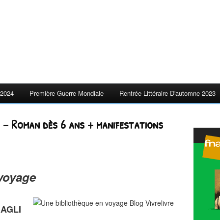
2024
Première Guerre Mondiale
Rentrée Littéraire D'automne 2023
 – Roman dès 6 ans + manifestations
 voyage
NAGLI