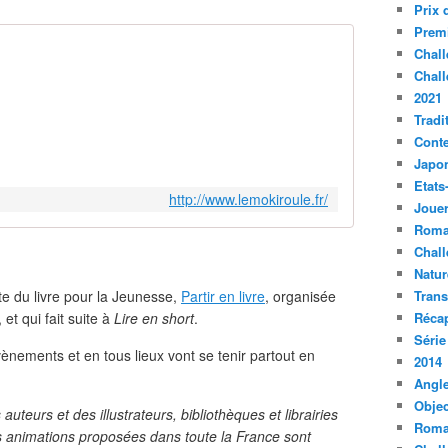
Prix 
Premi
Chall
Chall
2021
Tradi
Conte
Japo
Etats
http://www.lemokiroule.fr/
Jouer
Roma
Chall
Natur
te du livre pour la Jeunesse,
Partir en livre
, organisée
Tran
 et qui fait suite à
Lire en short
.
Récap
Série
évènements et en tous lieux vont se tenir partout en
2014
Angle
Objec
auteurs et des illustrateurs, bibliothèques et librairies
Roma
s animations proposées dans toute la France sont