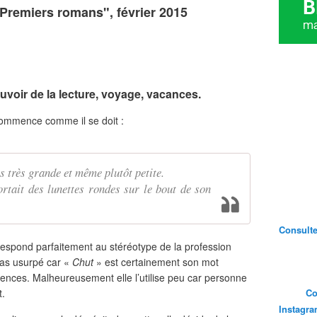
"Premiers romans", février 2015
ouvoir de la lecture, voyage, vacances.
commence comme il se doit :
as très grande et même plutôt petite.
ortait des lunettes rondes sur le bout de son
Consultez
respond parfaitement au stéréotype de la profession
pas usurpé car «
Chut
» est certainement son mot
arences. Malheureusement elle l’utilise peu car personne
t.
Co
Instagr