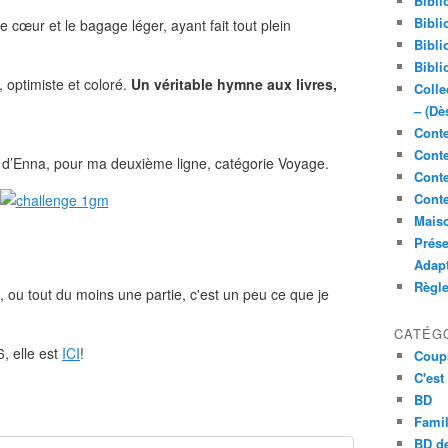
Bibli
Bibli
 le cœur et le bagage léger, ayant fait tout plein
Bibli
Bibli
 optimiste et coloré.
Un véritable hymne aux livres,
Colle
– (Dè
Conte
Conte
 d’Enna, pour ma deuxième ligne, catégorie Voyage.
Conte
Conte
Maiso
Prése
Adap
Règl
ou tout du moins une partie, c'est un peu ce que je
CATÉG
, elle est
ICI
!
Coup
C'est
BD
Famil
BD de