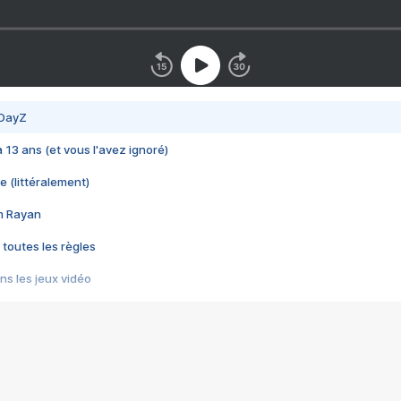
 DayZ
 a 13 ans (et vous l'avez ignoré)
e (littéralement)
im Rayan
 toutes les règles
s les jeux vidéo
us choquant de Rockstar ? - Le scandale BULLY
e plus moche de Steam
du RÊVE tourne au CAUCHEMAR