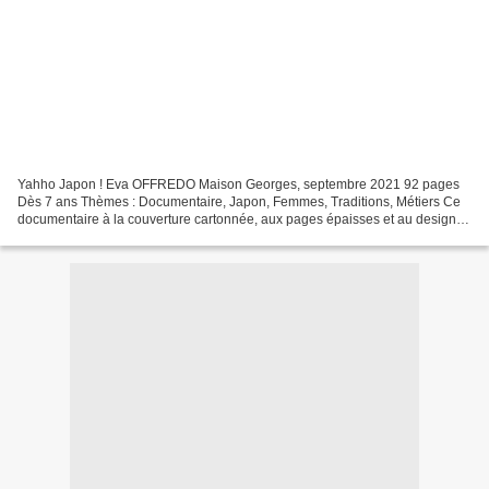
Yahho Japon ! Eva OFFREDO Maison Georges, septembre 2021 92 pages
Dès 7 ans Thèmes : Documentaire, Japon, Femmes, Traditions, Métiers Ce
documentaire à la couverture cartonnée, aux pages épaisses et au design
sobre nous emmène à la rencontre de huit femmes...