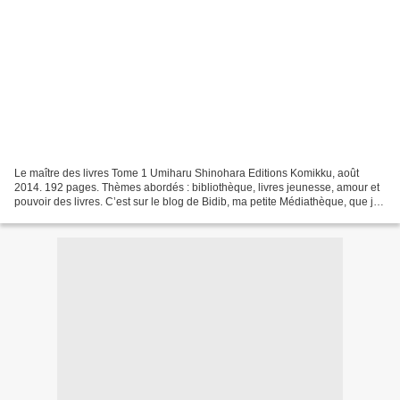
Le maître des livres Tome 1 Umiharu Shinohara Editions Komikku, août
2014. 192 pages. Thèmes abordés : bibliothèque, livres jeunesse, amour et
pouvoir des livres. C’est sur le blog de Bidib, ma petite Médiathèque, que j’ai
découvert ce manga, dont le...