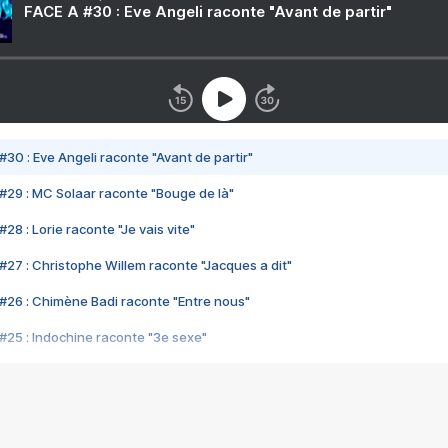
FACE A #30 : Eve Angeli raconte "Avant de partir"
#30 : Eve Angeli raconte "Avant de partir"
#29 : MC Solaar raconte "Bouge de là"
28 : Lorie raconte "Je vais vite"
#27 : Christophe Willem raconte "Jacques a dit"
#26 : Chimène Badi raconte "Entre nous"
#25 : Indochine raconte "3e sexe"
#24 : Zaho raconte "C'est chelou"
#23 : Patrick Bruel raconte "Au café des délices"
#22 : Kyo raconte "Le chemin"