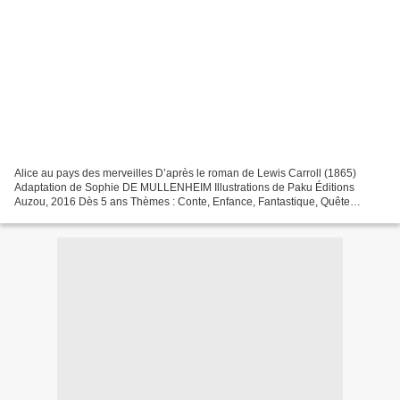
Alice au pays des merveilles D’après le roman de Lewis Carroll (1865)
Adaptation de Sophie DE MULLENHEIM Illustrations de Paku Éditions
Auzou, 2016 Dès 5 ans Thèmes : Conte, Enfance, Fantastique, Quête
initiatique Lecture Commune avec Jojo en Herbe Dans...