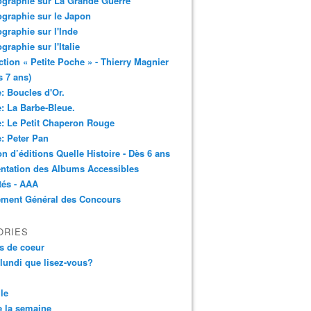
ographie sur La Grande Guerre
ographie sur le Japon
ographie sur l'Inde
ographie sur l'Italie
ction « Petite Poche » - Thierry Magnier
s 7 ans)
: Boucles d'Or.
: La Barbe-Bleue.
: Le Petit Chaperon Rouge
: Peter Pan
n d’éditions Quelle Histoire - Dès 6 ans
ntation des Albums Accessibles
tés - AAA
ement Général des Concours
ORIES
s de coeur
 lundi que lisez-vous?
le
 la semaine