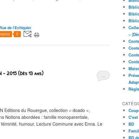
Bibli
Bibli
Bibli
Bibli
Colle
Rue de l'Echiquier
– (Dè
epost
0
Conte
Conte
Conte
Conte
Maiso
N - 2015 (Dès 13 ans)
Prése
…
Adap
Règl
CATÉG
 Editions du Rouergue, collection « doado »,
Coup
s Notions abordées : famille monoparentale,
C'est
e, féminité, humour. Lecture Commune avec Enna. Le
BD
Famil
BD de