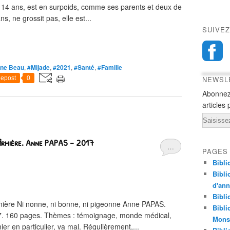
i, 14 ans, est en surpoids, comme ses parents et deux de
s, ne grossit pas, elle est...
SUIVEZ
ine Beau
,
#Mijade
,
#2021
,
#Santé
,
#Famille
epost
0
NEWSL
Abonnez
articles 
Email
nfirmière. Anne PAPAS - 2017
…
PAGES
Bibli
Bibli
d'an
Bibli
rmière Ni nonne, ni bonne, ni pigeonne Anne PAPAS.
Bibli
2017. 160 pages. Thèmes : témoignage, monde médical,
Monst
ier en particulier, va mal. Régulièrement,...