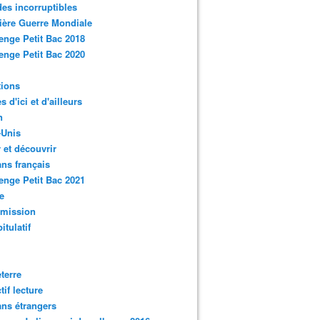
des incorruptibles
ère Guerre Mondiale
enge Petit Bac 2018
enge Petit Bac 2020
tions
s d'ici et d'ailleurs
n
-Unis
 et découvrir
ns français
enge Petit Bac 2021
e
smission
itulatif
terre
tif lecture
ns étrangers