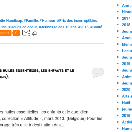
Amiti
Histo
2017
die-Handicap
,
#Famille
,
#Humour
,
#Prix des incorruptibles
,
2018
mune
,
#Coups de coeur
,
#Jeunesse dès 13 ans
,
#2015
,
#Santé
Jeune
epost
0
Amou
Mémo
Lect
Jeune
2019
huiles essentielles, les enfants et le
Jeune
…
ans).
Anim
Jeune
2020
Arts 
Noël
jeune
uiles essentielles, les enfants et le quotidien.
2016
ollection « Attitude », mars 2013. (Belgique) Pour les
Activ
vrage très utile à destination des...
Humo