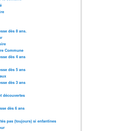
é
ire
sse dès 8 ans.
r
ire
ure Commune
sse dès 4 ans
sse dès 5 ans
aux
sse dès 3 ans
et découvertes
sse dès 6 ans
ités pas (toujours) si enfantines
ur