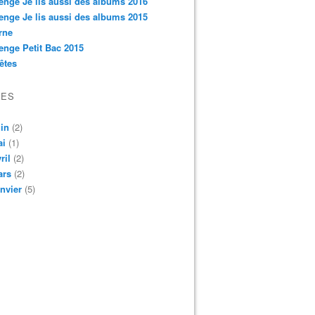
enge Je lis aussi des albums 2016
enge Je lis aussi des albums 2015
rne
enge Petit Bac 2015
êtes
VES
in
(2)
ai
(1)
ril
(2)
ars
(2)
nvier
(5)