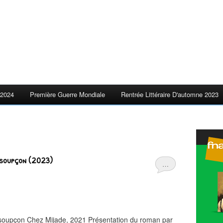
2024
Première Guerre Mondiale
Rentrée Littéraire D'automne 2023
e soupçon (2023)
…
soupçon Chez Mijade, 2021 Présentation du roman par