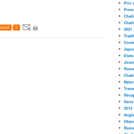
Prix 
Premi
Chall
Chall
epost
0
2021
Tradi
Conte
Japo
Etats
Jouer
Roma
Chall
Natur
Tran
Récap
Série
2014
Angle
Objec
Roma