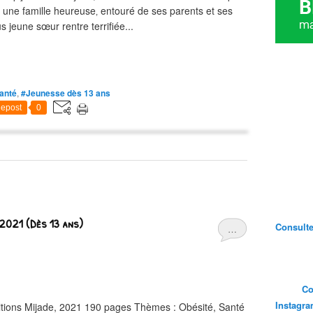
ns une famille heureuse‚ entouré de ses parents et ses
s jeune sœur rentre terrifiée...
anté
,
#Jeunesse dès 13 ans
epost
0
2021 (Dès 13 ans)
Consultez
…
Co
Instagr
tions Mijade, 2021 190 pages Thèmes : Obésité, Santé