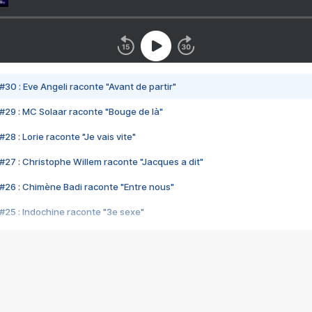
#30 : Eve Angeli raconte "Avant de partir"
#29 : MC Solaar raconte "Bouge de là"
28 : Lorie raconte "Je vais vite"
#27 : Christophe Willem raconte "Jacques a dit"
#26 : Chimène Badi raconte "Entre nous"
#25 : Indochine raconte "3e sexe"
#24 : Zaho raconte "C'est chelou"
#23 : Patrick Bruel raconte "Au café des délices"
#22 : Kyo raconte "Le chemin"