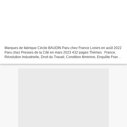
Marques de fabrique Cécile BAUDIN Paru chez France Loisirs en août 2022
Paru chez Presses de la Cité en mars 2023 432 pages Thèmes : France,
Révolution Industrielle, Droit du Travail, Condition féminine, Enquête France,
Ain, 1893 Dans la France rurale...