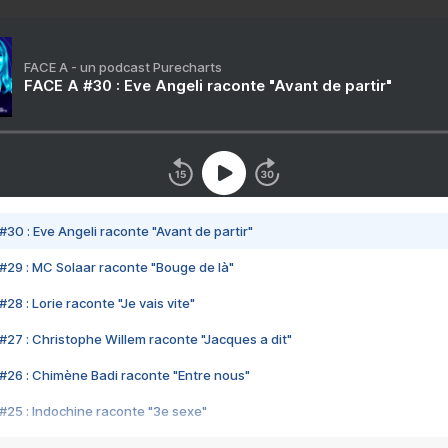
FACE A - un podcast Purecharts
FACE A #30 : Eve Angeli raconte "Avant de partir"
#30 : Eve Angeli raconte "Avant de partir"
#29 : MC Solaar raconte "Bouge de là"
28 : Lorie raconte "Je vais vite"
#27 : Christophe Willem raconte "Jacques a dit"
#26 : Chimène Badi raconte "Entre nous"
#25 : Indochine raconte "3e sexe"
#24 : Zaho raconte "C'est chelou"