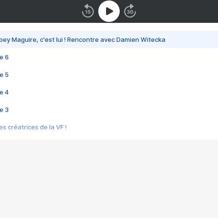
bey Maguire, c'est lui ! Rencontre avec Damien Witecka
e 6
e 5
e 4
e 3
s créatrices de la VF !
e 2
e 1
e Mektoub My Love arrive enfin ! Rencontre avec Shaïn Boumedine et Sal
i : après Toni en famille
elle réalise le bouleversant Dites lui que je l'aime