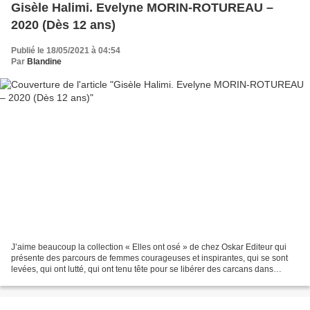
Gisèle Halimi. Evelyne MORIN-ROTUREAU –
2020 (Dès 12 ans)
Publié le 18/05/2021 à 04:54
Par
Blandine
J’aime beaucoup la collection « Elles ont osé » de chez Oskar Editeur qui
présente des parcours de femmes courageuses et inspirantes, qui se sont
levées, qui ont lutté, qui ont tenu tête pour se libérer des carcans dans
lesquels les sociétés patriarcales...