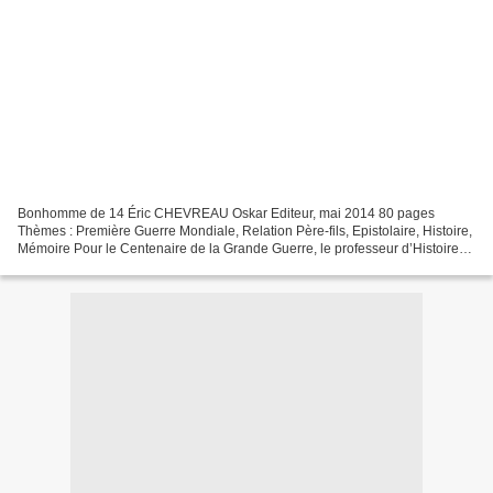
Bonhomme de 14 Éric CHEVREAU Oskar Editeur, mai 2014 80 pages
Thèmes : Première Guerre Mondiale, Relation Père-fils, Epistolaire, Histoire,
Mémoire Pour le Centenaire de la Grande Guerre, le professeur d’Histoire
de Loïc, « mordu de la « der des ders...