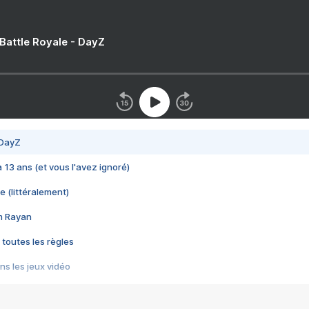
 Battle Royale - DayZ
 DayZ
 a 13 ans (et vous l'avez ignoré)
e (littéralement)
im Rayan
 toutes les règles
s les jeux vidéo
us choquant de Rockstar ? - Le scandale BULLY