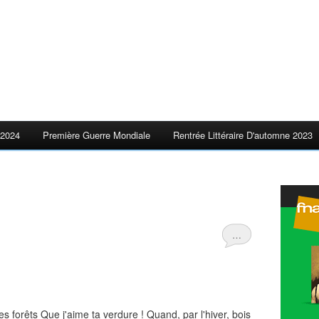
2024
Première Guerre Mondiale
Rentrée Littéraire D'automne 2023
…
 forêts Que j'aime ta verdure ! Quand, par l'hiver, bois