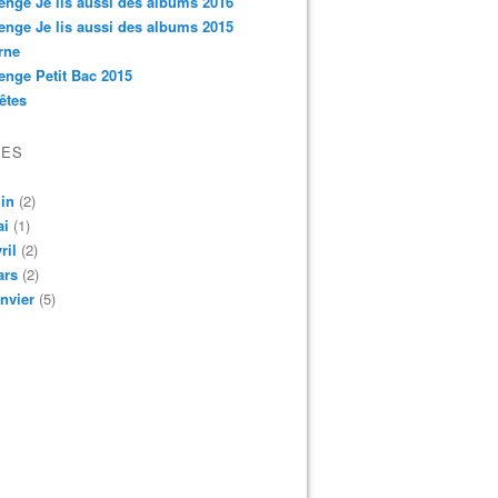
enge Je lis aussi des albums 2016
enge Je lis aussi des albums 2015
rne
enge Petit Bac 2015
êtes
VES
in
(2)
ai
(1)
ril
(2)
ars
(2)
nvier
(5)