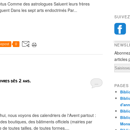
êtus Comme des astrologues Saluent leurs frères
guent Dans les sept arts endoctrinés Par...
SUIVEZ
epost
0
NEWSL
Abonnez
articles 
Email
livres dès 2 ans.
…
PAGES
Bibli
Bibli
d'an
Bibli
, nous voyons des calendriers de l'Avent partout :
Bibli
des boutiques, des bâtiments officiels (mairies par
Monst
de toutes tailles, de toutes formes,...