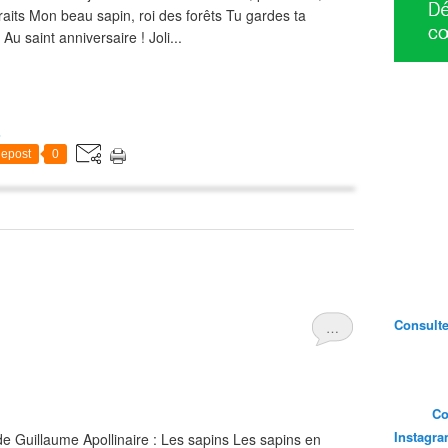
traits Mon beau sapin, roi des forêts Tu gardes ta
u saint anniversaire ! Joli...
s
epost
0
Consultez
…
Co
Instagr
e Guillaume Apollinaire : Les sapins Les sapins en