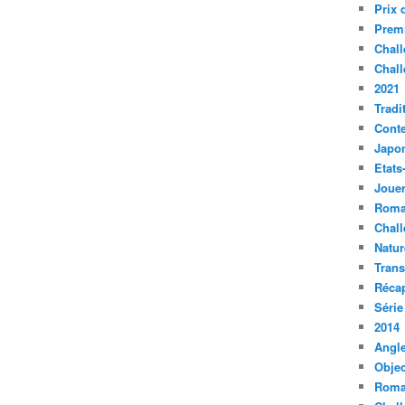
Prix 
Premi
Chall
Chall
2021
Tradi
Conte
Japo
Etats
Jouer
Roma
Chall
Natur
Tran
Récap
Série
2014
Angle
Objec
Roma