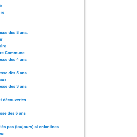
é
ire
sse dès 8 ans.
r
ire
ure Commune
sse dès 4 ans
sse dès 5 ans
aux
sse dès 3 ans
et découvertes
sse dès 6 ans
ités pas (toujours) si enfantines
ur