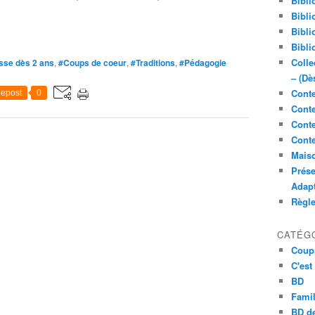
Bibli
Bibli
Bibli
Bibli
Colle
sse dès 2 ans
,
#Coups de coeur
,
#Traditions
,
#Pédagogie
– (Dè
Conte
epost
0
Conte
Conte
Conte
Maiso
Prése
Adap
Règl
CATÉG
Coup
C'est
BD
Famil
BD de