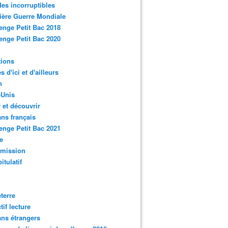
des incorruptibles
ère Guerre Mondiale
enge Petit Bac 2018
enge Petit Bac 2020
tions
s d'ici et d'ailleurs
n
-Unis
 et découvrir
ns français
enge Petit Bac 2021
e
smission
itulatif
terre
tif lecture
ns étrangers