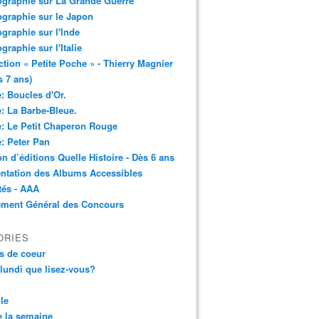
ographie sur La Grande Guerre
ographie sur le Japon
ographie sur l'Inde
ographie sur l'Italie
ction « Petite Poche » - Thierry Magnier
s 7 ans)
: Boucles d'Or.
: La Barbe-Bleue.
: Le Petit Chaperon Rouge
: Peter Pan
n d’éditions Quelle Histoire - Dès 6 ans
ntation des Albums Accessibles
tés - AAA
ement Général des Concours
ORIES
s de coeur
 lundi que lisez-vous?
le
 la semaine