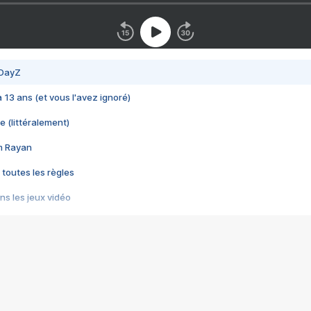
 DayZ
 a 13 ans (et vous l'avez ignoré)
e (littéralement)
im Rayan
 toutes les règles
s les jeux vidéo
us choquant de Rockstar ? - Le scandale BULLY
e plus moche de Steam
du RÊVE tourne au CAUCHEMAR
pendant 8 heures