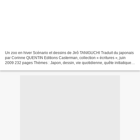
Un zoo en hiver Scénario et dessins de Jirô TANIGUCHI Traduit du japonais
par Corinne QUENTIN Editions Casterman, collection « écritures », juin
2009 232 pages Thèmes : Japon, dessin, vie quotidienne, quête initiatique,
amour, famille C’est suite à l’article...