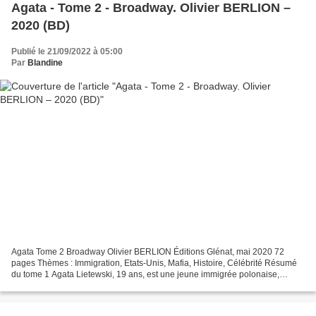
Agata - Tome 2 - Broadway. Olivier BERLION –
2020 (BD)
Publié le 21/09/2022 à 05:00
Par
Blandine
Agata Tome 2 Broadway Olivier BERLION Éditions Glénat, mai 2020 72
pages Thèmes : Immigration, Etats-Unis, Mafia, Histoire, Célébrité Résumé
du tome 1 Agata Lietewski, 19 ans, est une jeune immigrée polonaise,
arrivée aux Etats-Unis suite à un avortement...