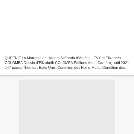
QUEENIE La Marraine de Harlem Scénario d’Aurélie LEVY et Elizabeth
COLOMBA Dessin d’Elizabeth COLOMBA Editions Anne Carrière, août 2021
147 pages Thèmes : Etats-Unis, Condition des Noirs, Mafia, Condition des
Femmes Harlem a ses secrets. Des secrets qu’il...