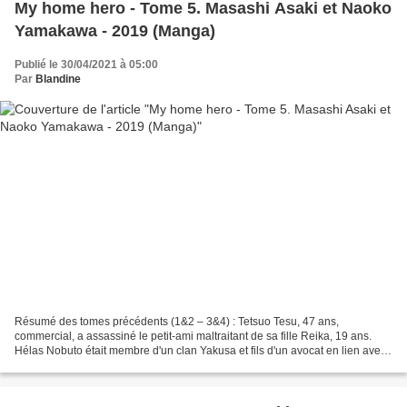
My home hero - Tome 5. Masashi Asaki et Naoko
Yamakawa - 2019 (Manga)
Publié le 30/04/2021 à 05:00
Par
Blandine
Résumé des tomes précédents (1&2 – 3&4) : Tetsuo Tesu, 47 ans,
commercial, a assassiné le petit-ami maltraitant de sa fille Reika, 19 ans.
Hélas Nobuto était membre d'un clan Yakusa et fils d'un avocat en lien avec
eux. Très attaché à son fils unique,...