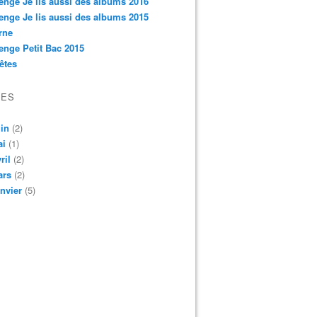
enge Je lis aussi des albums 2016
enge Je lis aussi des albums 2015
rne
enge Petit Bac 2015
êtes
VES
in
(2)
ai
(1)
ril
(2)
ars
(2)
nvier
(5)