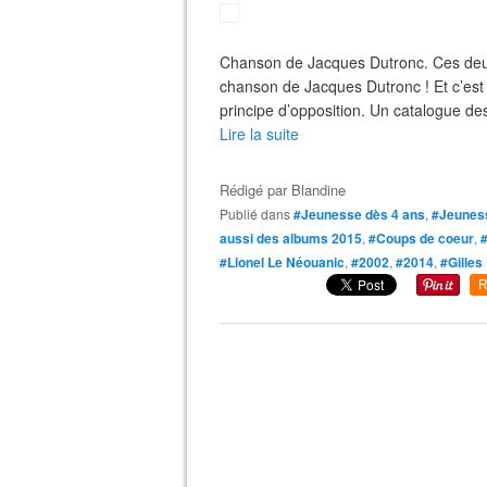
Chanson de Jacques Dutronc. Ces deux
chanson de Jacques Dutronc ! Et c’es
principe d’opposition. Un catalogue des
Lire la suite
Rédigé par
Blandine
Publié dans
#Jeunesse dès 4 ans
,
#Jeuness
aussi des albums 2015
,
#Coups de coeur
,
#Lionel Le Néouanic
,
#2002
,
#2014
,
#Gilles
R