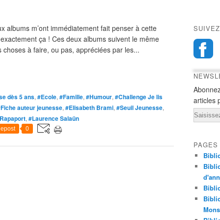
 albums m’ont immédiatement fait penser à cette
SUIVEZ
t exactement ça ! Ces deux albums suivent le même
 choses à faire, ou pas, appréciées par les...
NEWSL
Abonnez
e dès 5 ans
,
#Ecole
,
#Famille
,
#Humour
,
#Challenge Je lis
articles 
#Fiche auteur jeunesse
,
#Elisabeth Brami
,
#Seuil Jeunesse
,
Email
 Rapaport
,
#Laurence Salaün
epost
0
PAGES
Bibli
Bibli
d'an
Bibli
Bibli
Monst