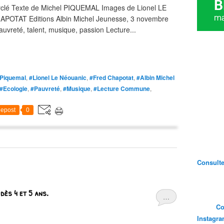
recyclé Texte de Michel PIQUEMAL Images de Lionel LE
POTAT Editions Albin Michel Jeunesse, 3 novembre
uvreté, talent, musique, passion Lecture...
 Piquemal
,
#Lionel Le Néouanic
,
#Fred Chapotat
,
#Albin Michel
#Ecologie
,
#Pauvreté
,
#Musique
,
#Lecture Commune
,
epost
0
Consultez
 dès 4 et 5 ans.
…
Co
Instagr