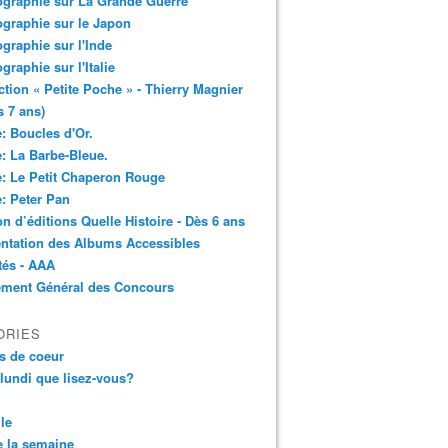
ographie sur La Grande Guerre
ographie sur le Japon
ographie sur l'Inde
ographie sur l'Italie
ction « Petite Poche » - Thierry Magnier
s 7 ans)
: Boucles d'Or.
: La Barbe-Bleue.
: Le Petit Chaperon Rouge
: Peter Pan
n d’éditions Quelle Histoire - Dès 6 ans
ntation des Albums Accessibles
tés - AAA
ement Général des Concours
ORIES
s de coeur
 lundi que lisez-vous?
le
 la semaine