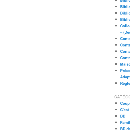
Bibli
Bibli
Bibli
Bibli
Colle
– (Dè
Conte
Conte
Conte
Conte
Maiso
Prése
Adap
Règl
CATÉG
Coup
C'est
BD
Famil
BD de