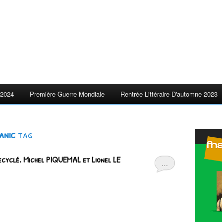
2024
Première Guerre Mondiale
Rentrée Littéraire D'automne 2023
anic
tag
recyclé. Michel PIQUEMAL et Lionel LE
…