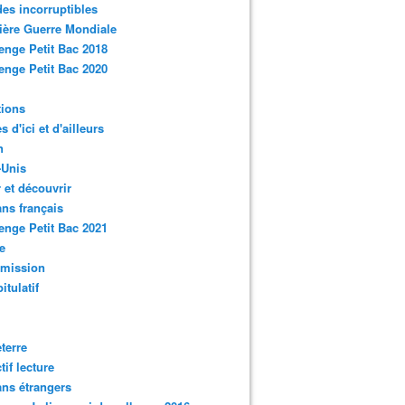
des incorruptibles
ère Guerre Mondiale
enge Petit Bac 2018
enge Petit Bac 2020
tions
s d'ici et d'ailleurs
n
-Unis
 et découvrir
ns français
enge Petit Bac 2021
e
smission
itulatif
terre
tif lecture
ns étrangers