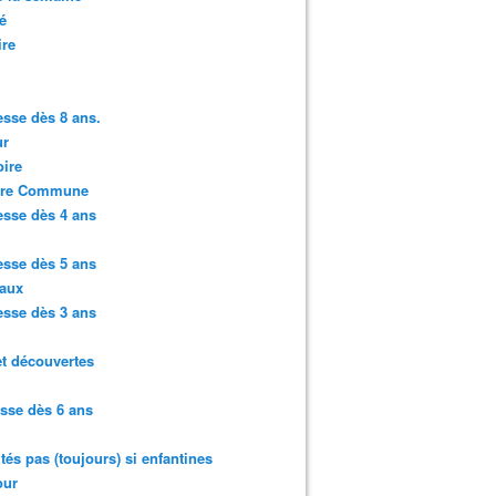
é
ire
sse dès 8 ans.
r
ire
ure Commune
sse dès 4 ans
sse dès 5 ans
aux
sse dès 3 ans
et découvertes
sse dès 6 ans
ités pas (toujours) si enfantines
ur