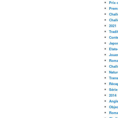
Prix 
Premi
Chall
Chall
2021
Tradi
Conte
Japo
Etats
Jouer
Roma
Chall
Natur
Tran
Récap
Série
2014
Angle
Objec
Roma