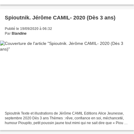
société Ce coffret Livre et Jeux de chez...
Spioutnik. Jérôme CAMIL- 2020 (Dès 3 ans)
Publié le 19/09/2020 à 06:32
Par
Blandine
Spioutnik Texte et illustrations de Jérôme CAMIL Editions Alice Jeunesse,
septembre 2020 Dès 3 ans Thèmes : rêve, confiance en soi, méchanceté,
humour Pioupito, petit poussin jaune tout mimi qui ne sait dire que « Piou »,
admire tous les soirs les étoiles....