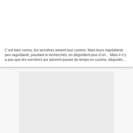
C’est bien connu, les sorcières aiment leur cuisine. Mais leurs ingrédients
peu ragoûtants, pourtant si recherchés, en dégoûtent plus d’un… Mais il n’y
a pas que les sorcières qui adorent passer du temps en cuisine, déguster,
mitonner et se régaler. La...