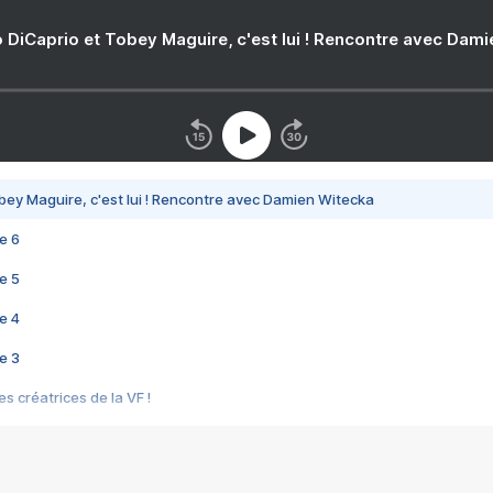
 DiCaprio et Tobey Maguire, c'est lui ! Rencontre avec Dam
bey Maguire, c'est lui ! Rencontre avec Damien Witecka
e 6
e 5
e 4
e 3
s créatrices de la VF !
e 2
e 1