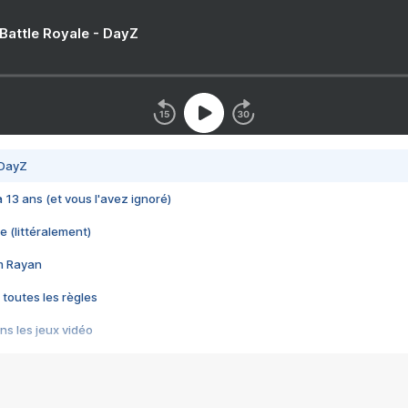
 Battle Royale - DayZ
 DayZ
 a 13 ans (et vous l'avez ignoré)
e (littéralement)
im Rayan
 toutes les règles
s les jeux vidéo
us choquant de Rockstar ? - Le scandale BULLY
e plus moche de Steam