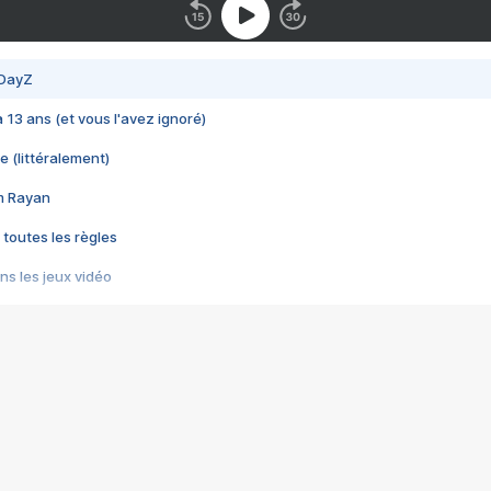
 DayZ
 a 13 ans (et vous l'avez ignoré)
e (littéralement)
im Rayan
 toutes les règles
s les jeux vidéo
us choquant de Rockstar ? - Le scandale BULLY
e plus moche de Steam
du RÊVE tourne au CAUCHEMAR
pendant 8 heures
it… à tort