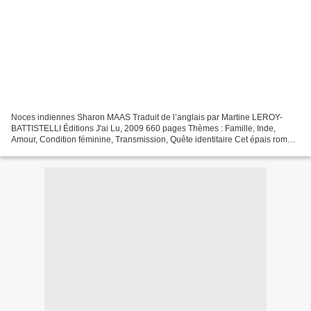
Noces indiennes Sharon MAAS Traduit de l’anglais par Martine LEROY-
BATTISTELLI Éditions J'ai Lu, 2009 660 pages Thèmes : Famille, Inde,
Amour, Condition féminine, Transmission, Quête identitaire Cet épais roman,
servi par une magnifique couverture, se...