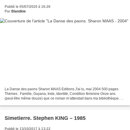
Publié le 05/07/2020 à 16:26
Par
Blandine
La Danse des paons Sharon MAAS Editions J'ai lu, mai 2004 500 pages
Thèmes : Famille, Guyana, Inde, Identité, Condition féminine Onze ans
(peut-être même douze) que ce roman m’attendait dans ma bibliothèque. La
quatrième de couverture (et le titre) m’avait...
Simetierre. Stephen KING – 1985
Publié le 13/10/2017 à 13:22