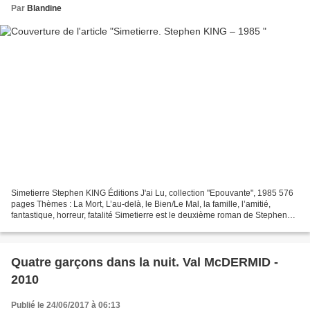
Par
Blandine
Simetierre Stephen KING Éditions J'ai Lu, collection "Epouvante", 1985 576
pages Thèmes : La Mort, L’au-delà, le Bien/Le Mal, la famille, l’amitié,
fantastique, horreur, fatalité Simetierre est le deuxième roman de Stephen
King que j’ai lu, ado, après...
Quatre garçons dans la nuit. Val McDERMID -
2010
Publié le 24/06/2017 à 06:13