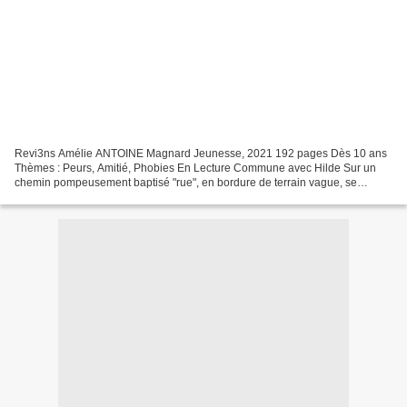
Revi3ns Amélie ANTOINE Magnard Jeunesse, 2021 192 pages Dès 10 ans
Thèmes : Peurs, Amitié, Phobies En Lecture Commune avec Hilde Sur un
chemin pompeusement baptisé "rue", en bordure de terrain vague, se
dresse une grande maison qui fut certainement bien...