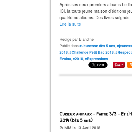
Après ses deux premiers albums Le lion
ICI, la toute jeune maison d’éditions j
quatrième albums. Des livres soignés, d
Lire la suite
Rédigé par
Blandine
Publié dans
#Jeunesse dès 5 ans
,
#jeuness
2018
,
#Challenge Petit Bac 2018
,
#Respect
Evalou
,
#2018
,
#Expressions
R
Curieux animaux – Partie 3/3 - Et l'Ho
2014 (Dès 5 ans)
Publié le 13 Avril 2018