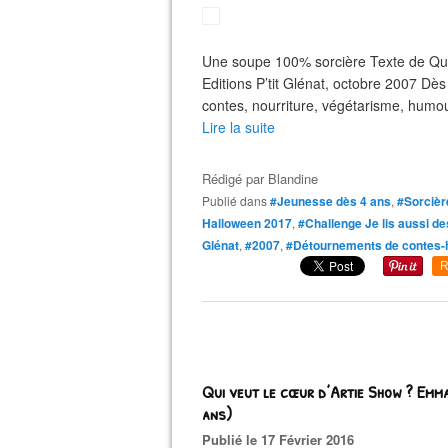
Une soupe 100% sorcière Texte de Qui
Editions P’tit Glénat, octobre 2007 Dè
contes, nourriture, végétarisme, humour
Lire la suite
Rédigé par
Blandine
Publié dans
#Jeunesse dès 4 ans
,
#Sorcièr
Halloween 2017
,
#Challenge Je lis aussi d
Glénat
,
#2007
,
#Détournements de contes-h
R
Qui veut le cœur d’Artie Show ? Em
ans)
Publié le 17 Février 2016