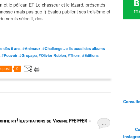
 et le pélican ET Le chasseur et le lézard, présentés
eunesse (mais pas que !) Evalou publient ses troisième et
u vernis sélectif, des...
e dès 6 ans
,
#Animaux
,
#Challenge Je lis aussi des albums
,
#Pouvoir
,
#Gropapa
,
#Olivier Rublon
,
#Thorn
,
#Editions
epost
0
Consultez
mme rit! Illustrations de Virginie PFEIFFER –
…
Co
Instagr