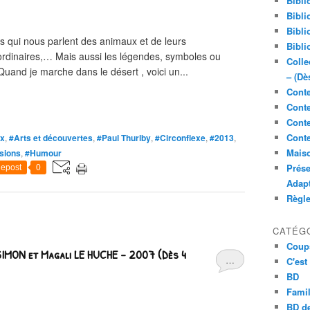
Bibli
Bibli
Bibli
s qui nous parlent des animaux et de leurs
Bibli
traordinaires,… Mais aussi les légendes, symboles ou
Colle
Quand je marche dans le désert , voici un...
– (Dè
Conte
Conte
Conte
Conte
x
,
#Arts et découvertes
,
#Paul Thurlby
,
#Circonflexe
,
#2013
,
Maiso
sions
,
#Humour
Prése
epost
0
Adap
Règl
CATÉG
Coup
 SIMON et Magali LE HUCHE – 2007 (Dès 4
…
C'est
BD
Famil
BD de