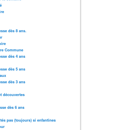
é
ire
sse dès 8 ans.
r
ire
ure Commune
sse dès 4 ans
sse dès 5 ans
aux
sse dès 3 ans
et découvertes
sse dès 6 ans
ités pas (toujours) si enfantines
ur