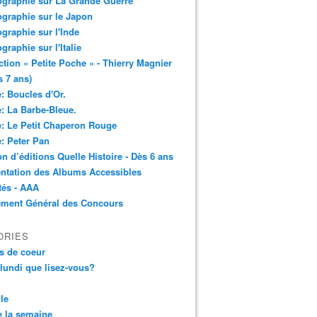
ographie sur La Grande Guerre
ographie sur le Japon
ographie sur l'Inde
ographie sur l'Italie
ction « Petite Poche » - Thierry Magnier
s 7 ans)
: Boucles d'Or.
: La Barbe-Bleue.
: Le Petit Chaperon Rouge
: Peter Pan
n d’éditions Quelle Histoire - Dès 6 ans
ntation des Albums Accessibles
tés - AAA
ement Général des Concours
ORIES
s de coeur
 lundi que lisez-vous?
le
 la semaine