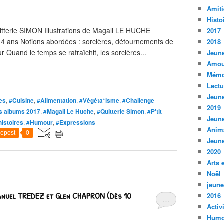
Amiti
Histo
tterie SIMON Illustrations de Magali LE HUCHE
2017
s 4 ans Notions abordées : sorcières, détournements de
2018
 Quand le temps se rafraîchit, les sorcières...
Jeune
Amou
Mémo
Lect
Jeune
es
,
#Cuisine
,
#Alimentation
,
#Végéta*isme
,
#Challenge
2019
es albums 2017
,
#Magali Le Huche
,
#Quitterie Simon
,
#P'tit
Jeune
istoires
,
#Humour
,
#Expressions
Anim
epost
0
Jeune
2020
Arts 
Noël
jeune
manuel TREDEZ et Glen CHAPRON (Dès 10
2016
…
Activ
Humo