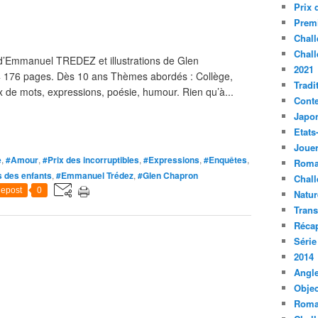
Prix 
Premi
Chall
Chall
 d’Emmanuel TREDEZ et illustrations de Glen
2021
 176 pages. Dès 10 ans Thèmes abordés : Collège,
Tradi
ux de mots, expressions, poésie, humour. Rien qu’à...
Conte
Japo
Etats
Jouer
e
,
#Amour
,
#Prix des incorruptibles
,
#Expressions
,
#Enquêtes
,
Roma
s des enfants
,
#Emmanuel Trédez
,
#Glen Chapron
Chall
epost
0
Natur
Tran
Récap
Série
2014
Angle
Objec
Roma