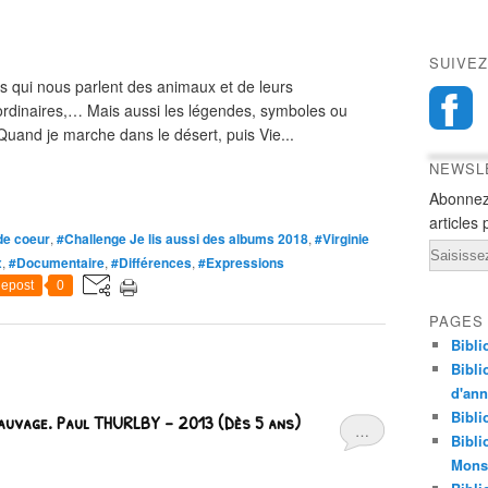
SUIVEZ
s qui nous parlent des animaux et de leurs
traordinaires,… Mais aussi les légendes, symboles ou
Quand je marche dans le désert, puis Vie...
NEWSL
Abonnez
articles 
de coeur
,
#Challenge Je lis aussi des albums 2018
,
#Virginie
Email
x
,
#Documentaire
,
#Différences
,
#Expressions
epost
0
PAGES
Bibli
Bibli
d'an
Bibli
sauvage. Paul THURLBY – 2013 (Dès 5 ans)
…
Bibli
Monst