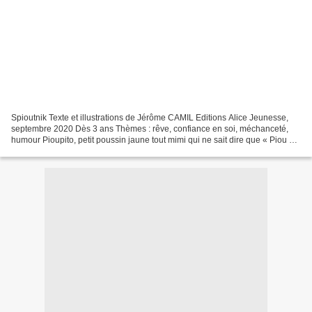
Spioutnik Texte et illustrations de Jérôme CAMIL Editions Alice Jeunesse,
septembre 2020 Dès 3 ans Thèmes : rêve, confiance en soi, méchanceté,
humour Pioupito, petit poussin jaune tout mimi qui ne sait dire que « Piou »,
admire tous les soirs les étoiles....