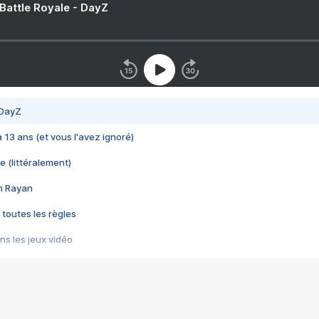
 Battle Royale - DayZ
 DayZ
 a 13 ans (et vous l'avez ignoré)
e (littéralement)
im Rayan
 toutes les règles
s les jeux vidéo
us choquant de Rockstar ? - Le scandale BULLY
e plus moche de Steam
du RÊVE tourne au CAUCHEMAR