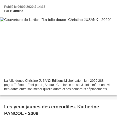
Publié le 06/09/2020 à 14:17
Par
Blandine
La folie douce Christine JUSANX Editions Michel Lafon, juin 2020 288
pages Thèmes : Feel-good ; Amour ; Confiance en soi Juliette mène une vie
trépidante entre son métier qu'elle adore et ses nombreux déplacements,
ses amies qu'elle affectionne et son...
Les yeux jaunes des crocodiles. Katherine
PANCOL - 2009