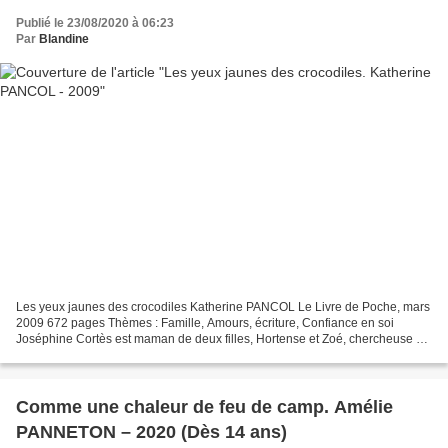
Publié le 23/08/2020 à 06:23
Par
Blandine
Les yeux jaunes des crocodiles Katherine PANCOL Le Livre de Poche, mars
2009 672 pages Thèmes : Famille, Amours, écriture, Confiance en soi
Joséphine Cortès est maman de deux filles, Hortense et Zoé, chercheuse au
CNRS et spécialiste du XIIe siècle. Elle...
Comme une chaleur de feu de camp. Amélie
PANNETON – 2020 (Dès 14 ans)