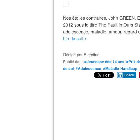
Nos étoiles contraires. John GREEN. Ed
2012 sous le titre The Fault in Ours S
adolescence, maladie, amour, regard et 
Lire la suite
Rédigé par
Blandine
Publié dans
#Jeunesse dès 14 ans
,
#Prix d
de soi
,
#Adolescence
,
#Maladie-Handicap
Share