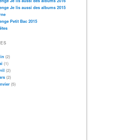
enge Je lis aussi des albums 2016
enge Je lis aussi des albums 2015
rne
enge Petit Bac 2015
êtes
VES
in
(2)
ai
(1)
ril
(2)
ars
(2)
nvier
(5)