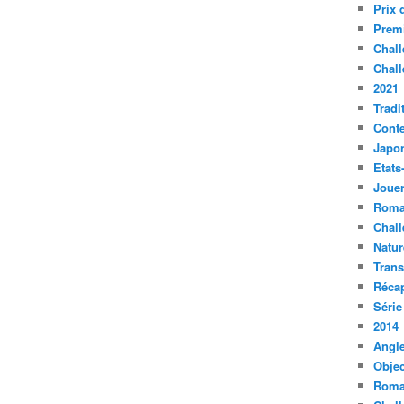
Prix 
Premi
Chall
Chall
2021
Tradi
Conte
Japo
Etats
Jouer
Roma
Chall
Natur
Tran
Récap
Série
2014
Angle
Objec
Roma