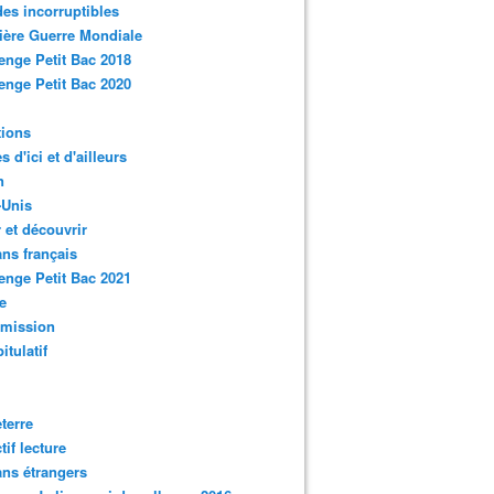
des incorruptibles
ère Guerre Mondiale
enge Petit Bac 2018
enge Petit Bac 2020
tions
s d'ici et d'ailleurs
n
-Unis
 et découvrir
ns français
enge Petit Bac 2021
e
smission
itulatif
terre
tif lecture
ns étrangers