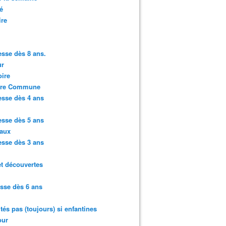
é
ire
sse dès 8 ans.
r
ire
ure Commune
sse dès 4 ans
sse dès 5 ans
aux
sse dès 3 ans
et découvertes
sse dès 6 ans
ités pas (toujours) si enfantines
ur