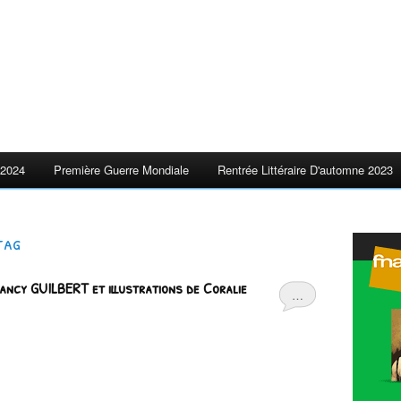
2024
Première Guerre Mondiale
Rentrée Littéraire D'automne 2023
tag
ancy GUILBERT et illustrations de Coralie
…