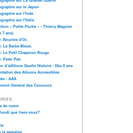
ographie sur La Grande Guerre
ographie sur le Japon
ographie sur l'Inde
ographie sur l'Italie
ction « Petite Poche » - Thierry Magnier
s 7 ans)
: Boucles d'Or.
: La Barbe-Bleue.
: Le Petit Chaperon Rouge
: Peter Pan
n d’éditions Quelle Histoire - Dès 6 ans
ntation des Albums Accessibles
tés - AAA
ement Général des Concours
ORIES
s de coeur
 lundi que lisez-vous?
le
 la semaine