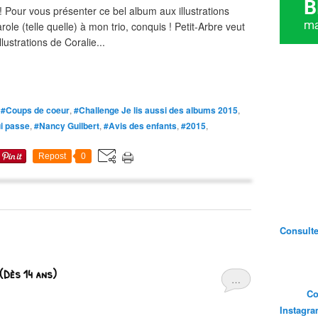
! Pour vous présenter ce bel album aux illustrations
arole (telle quelle) à mon trio, conquis ! Petit-Arbre veut
ustrations de Coralie...
,
#Coups de coeur
,
#Challenge Je lis aussi des albums 2015
,
i passe
,
#Nancy Guilbert
,
#Avis des enfants
,
#2015
,
Repost
0
Consultez
(Dès 14 ans)
…
Co
Instagr