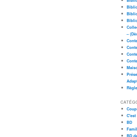
Bibli
Bibli
Bibli
Bibli
Colle
– (Dè
Conte
Conte
Conte
Conte
Maiso
Prése
Adap
Règl
CATÉG
Coup
C'est
BD
Famil
BD de