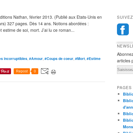
itions Nathan, février 2013. (Publié aux Etats-Unis en
SUIVEZ
tars) 327 pages. Dès 14 ans. Notions abordées :
estime de soi, mort. J’ai lu ce roman...
NEWSL
Abonnez
es incorruptibles
,
#Amour
,
#Coups de coeur
,
#Mort
,
#Estime
articles 
Email
Repost
0
PAGES
Bibli
Bibli
d'an
Bibli
Bibli
Monst