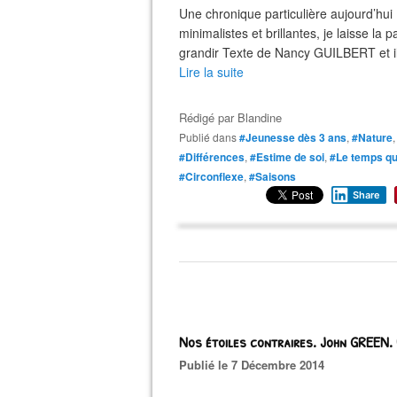
Une chronique particulière aujourd’hui 
minimalistes et brillantes, je laisse la p
grandir Texte de Nancy GUILBERT et ill
Lire la suite
Rédigé par
Blandine
Publié dans
#Jeunesse dès 3 ans
,
#Nature
#Différences
,
#Estime de soi
,
#Le temps qu
#Circonflexe
,
#Saisons
Share
Nos étoiles contraires. John GREEN. 
Publié le 7 Décembre 2014