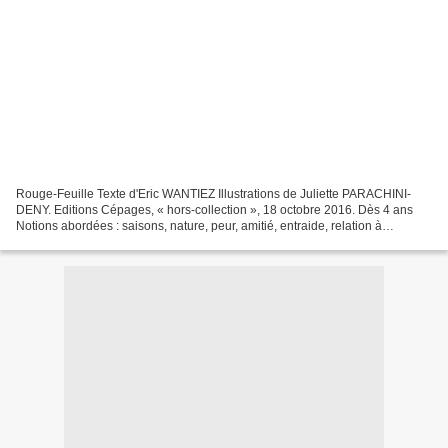
Rouge-Feuille Texte d'Eric WANTIEZ Illustrations de Juliette PARACHINI-
DENY. Editions Cépages, « hors-collection », 18 octobre 2016. Dès 4 ans
Notions abordées : saisons, nature, peur, amitié, entraide, relation à
l’Homme, le temps qui passe. Avant même...