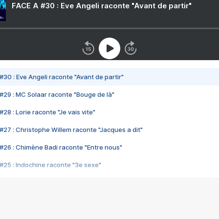
FACE A #30 : Eve Angeli raconte "Avant de partir"
#30 : Eve Angeli raconte "Avant de partir"
#29 : MC Solaar raconte "Bouge de là"
28 : Lorie raconte "Je vais vite"
#27 : Christophe Willem raconte "Jacques a dit"
#26 : Chimène Badi raconte "Entre nous"
#25 : Indochine raconte "3e sexe"
#24 : Zaho raconte "C'est chelou"
#23 : Patrick Bruel raconte "Au café des délices"
#22 : Kyo raconte "Le chemin"