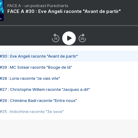
FACE A - un podcast Purecharts
FACE A #30 : Eve Angeli raconte "Avant de partir"
#30 : Eve Angeli raconte "Avant de partir"
#29 : MC Solaar raconte "Bouge de là"
28 : Lorie raconte "Je vais vite"
#27 : Christophe Willem raconte "Jacques a dit"
#26 : Chimène Badi raconte "Entre nous"
#25 : Indochine raconte "3e sexe"
#24 : Zaho raconte "C'est chelou"
#23 : Patrick Bruel raconte "Au café des délices"