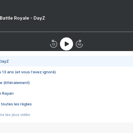
 Battle Royale - DayZ
 DayZ
 a 13 ans (et vous l'avez ignoré)
e (littéralement)
im Rayan
 toutes les règles
s les jeux vidéo
us choquant de Rockstar ? - Le scandale BULLY